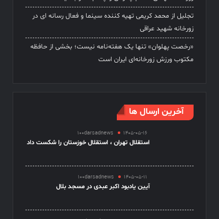
تجلیل از محمد کریمی تهیه کننده سینما و فعال رسانه ای در
زورخانه شهید عراقی
«رخصت پهلوان» تنها یک هفته‌نامه نیست؛ بخشی از حافظه
مکتوب ورزش زورخانه‌ای ایران است
آخرین ارسال ها
100darsadnews
1405-05-16
استقلال تهران ، استقلال خوزستان را شکست داد
100darsadnews
1405-05-11
آیین یادبود اکبر عبدی در مسجد بلال