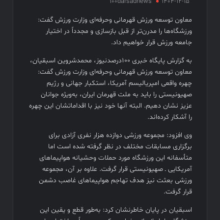
سهم سینما از هر سانس فقط ۵ بلیت
100darsadnews
1404-12-15
فیلم های نوروزی به توفیق دست پیدا نکردند
معاون توسعه ورزش قهرمانی وحرفه‌ای وزارت ورزش گفت:
ورزشگاه‌ها را مدرن‌تر از قبل بازسازی و مجدداً در اختیار
فیلم کیمیایی متوقف شد
جامعه ورزش قرار خواهیم داد.
به گزارش پایگاه خبری ۱۰۰درصدنیوز، محمدشروین اسبقیان،
معاون توسعه ورزش قهرمانی وحرفه‌ای وزارت ورزش گفت:
چهره واقعی امپریالیسم آمریکا، استکبار جهانی و رژیم
صهیونیستی را باید به ملت قهرمان ایران، به‌ویژه جوانان
عزیز نشان دهیم. البته آنها خود نیز با اقداماتشان این چهره
را آشکار کرده‌اند.
وی افزود: مجموعه ورزشی دوازده هزار نفری آزادی برای
برگزاری مسابقات مختلف در نظر گرفته شده است اما
متأسفانه این ورزشگاه مورد حملات وحشیانه هواپیماهای
آمریکایی ـ صهیونیستی قرار گرفت. علاوه بر آن، مجموعه
ورزشی بعثت نیز هدف تهاجم هواپیماهای غاصب دشمن
قرار گرفت.
اسبقیان در پایان خاطرنشان کرد: به‌طور قطع و یقین این