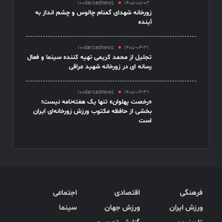
100darsadnews
1405-05-02
زورخانه شهدای گمنام چالوس و چشم انداز به
آینده
100darsadnews
1405-04-31
تجلیل از محمد کریمی تهیه کننده سینما و فعال
رسانه ای در زورخانه شهید عراقی
100darsadnews
1405-04-31
«رخصت پهلوان» تنها یک هفته‌نامه نیست؛
بخشی از حافظه مکتوب ورزش زورخانه‌ای ایران
است
فرهنگی
اقتصادی
اجتماعی
ورزش ایران
ورزش جهان
سینما