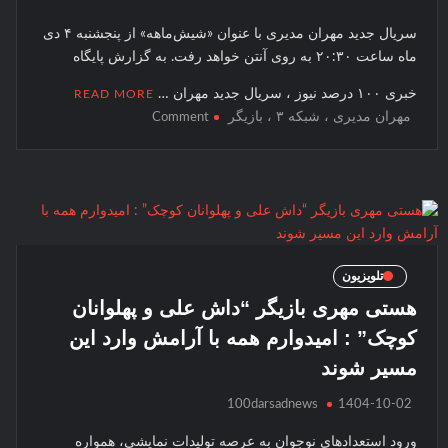
سریال جدید مهران مدیری با عنوان «شیش‌ماهه» از پنجشنبه ۴ دی
ماه ساعت ۲۰:۳۰ به روی آنتن خواهد رفت. به گزارش پایگاه
خبری ۱۰۰ درصد نیوز ، سریال جدید مهران …
READ MORE
مهران مدیری ، شبکه ۳ ، بازیگر
on
Comment
مهران
مدیری
به
شبکه
۳
می
رود
تلویزیون
هستی مهری بازیگر “داش علی و پهلوانان
کوچک” : امیدوارم همه با آرامش وارد این
مسیر شوند
100darsadnews
1404-10-02
ورود استعدادهای نوجوان به عرصه تولیدات نمایشی، همواره