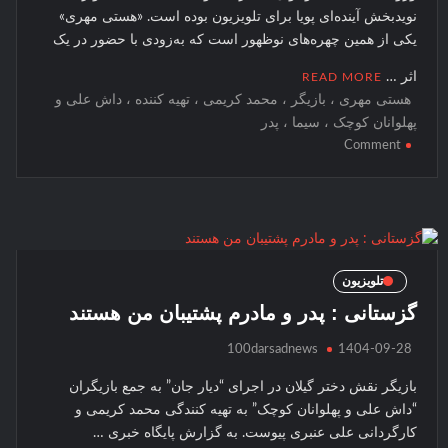
نویدبخش آینده‌ای پویا برای تلویزیون بوده است. «هستی مهری»
یکی از همین چهره‌های نوظهور است که به‌زودی با حضور در یک
اثر …
READ MORE
هستی مهری ، بازیگر ، محمد کریمی ، تهیه کننده ، داش علی و
پهلوانان کوچک ، سیما ، پدر
on
Comment
هستی
مهری
بازیگر
“داش
علی
و
تلویزیون
پهلوانان
گزستانی : پدر و مادرم پشتیبان من هستند
کوچک”
:
100darsadnews
1404-09-28
امیدوارم
همه
بازیگر نقش دختر گیلان در اجرای “دیار جان” به جمع بازیگران
با
“داش علی و پهلوانان کوچک” به تهیه کنندگی محمد کریمی و
آرامش
کارگردانی علی عنبری پیوست. به گزارش پایگاه خبری …