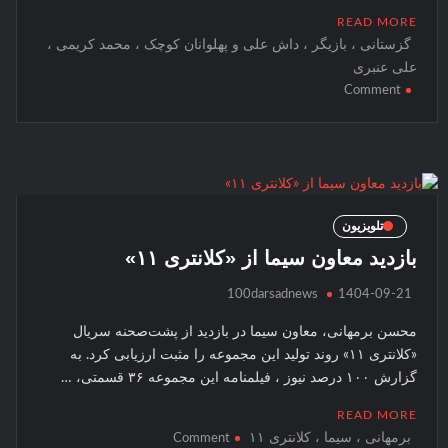
وارد
READ MORE
این
گزستانی ، بازیگر ، داش علی و پهلوانان کوچک ، محمد کریمی ،
مسیر
علی عنبری
شوند
on
Comment
گزستانی
:
پدر
و
مادرم
پشتیبان
تلویزیون
من
بازدید معاون سیما از «کلانتری ۱۱»
هستند
100darsadnews
1404-09-21
محسن برمهانی، معاون سیما در بازدید از پشت‌صحنه سریال
«کلانتری ۱۱» روند تولید این مجموعه را مثبت ارزیابی کرد. به
گزارش ۱۰۰ درصد نیوز ، فیلمنامه این مجموعه ۳۶ قسمتی، …
READ MORE
برمهانی ، سیما ، کلانتری ۱۱
on
Comment