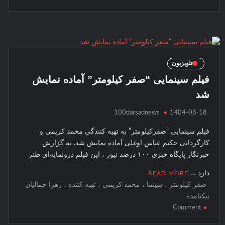
بازدید
معاون
سیما
از
«کلانتری
۱۱»
تلویزیون
فیلم سینمایی “صفر کیلومتر” آماده نمایش
شد
100darsadnews
1404-08-18
فیلم سینمایی “صفرکیلومتر” به تهیه کنندگی محمد کریمی و
کارگردانی حکیم عباس اوغلی آماده نمایش شد. به گزارش
خبرنگار پایگاه خبری ۱۰۰ درصد نیوز ، این فیلم درونمایه‌ای طنز
دارد …
READ MORE
صفر کیلومتر ، سینما ، محمد کریمی ، تهیه کننده ، زهرا جمالیان
نیکنامده
on
Comment
فیلم