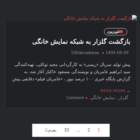
سینمایی
“صفر
کیلومتر”
آماده
نمایش
تلویزیون
شد
بازگشت گلزار به شبکه نمایش خانگی
100darsadnews
1404-08-09
پیش تولید سریال «ریمنی» به کارگردانی مجید توکلی، تهیه‌کنندگی
سید ابراهیم عامریان و نویسندگی مسعود خاکباز آغاز شد. به
گزارش پایگاه خبری ۱۰۰ درصد نیوز ، «عامریان فیلم» دقایقی پیش
…
READ MORE
گلزار ، نمایش خانگی
on
Comment
بازگشت
گلزار
به
شبکه
فحه‌بندی
1
2
…
10
بعدی
نمایش
وشته‌ها
خانگی