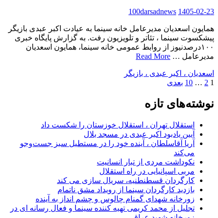
100darsadnews
1405-02-23
همایون اسعدیان مدیرعامل خانه سینما به عیادت اکبر عبدی بازیگر
پیشکسوت سینما ، تئاتر و تلویزیون رفت. به گزارش پایگاه خبری
۱۰۰درصدنیوز از روابط عمومی خانه سینما، همایون اسعدیان
مدیرعامل …
Read More
اسعدیان ، اکبر عبدی ، بازیگر
صفحه‌بندی
1
2
…
10
بعدی
نوشته‌ها
نوشته‌های تازه
استقلال تهران ، استقلال خوزستان را شکست داد
آیین یادبود اکبر عبدی در مسجد بلال
آریا آقاسلطان ، آینده خود را در مستطیل سبز جست‌وجو
می‌کند
نکوداشت مردی از تبار انسانیت
مربی اسپانیایی در راه استقلال
کارگردان قسطنطنیه، سریال سازی می کند
بازدید کارگردان سینما از رویداد مشق ناتمام
زورخانه شهدای گمنام چالوس و چشم انداز به آینده
تجلیل از محمد کریمی تهیه کننده سینما و فعال رسانه ای در
زورخانه شهید عراقی