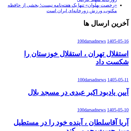
«رخصت پهلوان» تنها یک هفته‌نامه نیست؛ بخشی از حافظه
مکتوب ورزش زورخانه‌ای ایران است
آخرین ارسال ها
100darsadnews
1405-05-16
استقلال تهران ، استقلال خوزستان را
شکست داد
100darsadnews
1405-05-11
آیین یادبود اکبر عبدی در مسجد بلال
100darsadnews
1405-05-10
آریا آقاسلطان ، آینده خود را در مستطیل
سبز جست‌وجو می‌کند