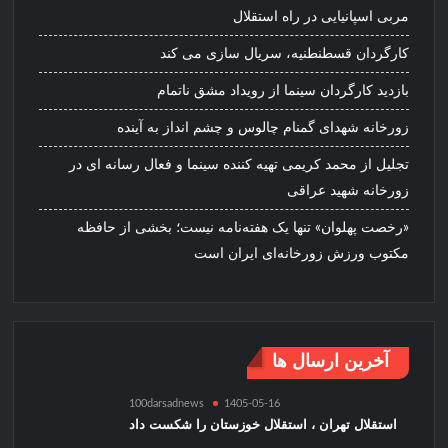
مربی اسپانیایی در راه استقلال
کارگردان قسطنطنیه، سریال سازی می کند
بازدید کارگردان سینما از رویداد مشق ناتمام
زورخانه شهدای گمنام چالوس و چشم انداز به آینده
تجلیل از محمد کریمی تهیه کننده سینما و فعال رسانه ای در
زورخانه شهید عراقی
«رخصت پهلوان» تنها یک هفته‌نامه نیست؛ بخشی از حافظه
مکتوب ورزش زورخانه‌ای ایران است
آخرین ارسال ها
100darsadnews
1405-05-16
استقلال تهران ، استقلال خوزستان را شکست داد