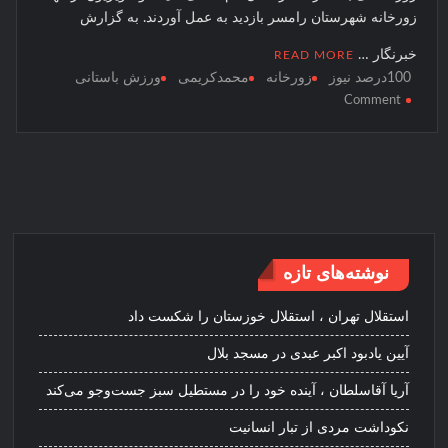
زورخانه شهرستان رامسر بازدید به عمل آوردند. به گزارش
خبرنگار …
READ MORE
100درصد نیوز
زورخانه
محمدکریمی
ورزش باستانی
on
Comment
هنرمندان
در
زورخانه
امیرالمومنین
رامسر
نوشته‌های تازه
استقلال تهران ، استقلال خوزستان را شکست داد
آیین یادبود اکبر عبدی در مسجد بلال
آریا آقاسلطان ، آینده خود را در مستطیل سبز جست‌وجو می‌کند
نکوداشت مردی از تبار انسانیت