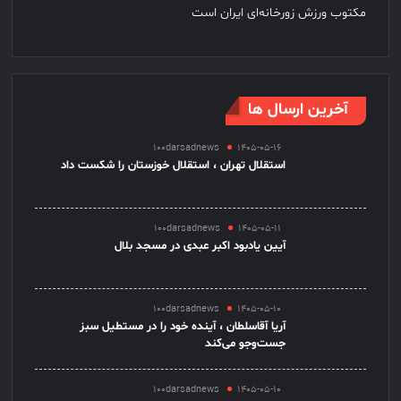
مکتوب ورزش زورخانه‌ای ایران است
آخرین ارسال ها
100darsadnews
1405-05-16
استقلال تهران ، استقلال خوزستان را شکست داد
100darsadnews
1405-05-11
آیین یادبود اکبر عبدی در مسجد بلال
100darsadnews
1405-05-10
آریا آقاسلطان ، آینده خود را در مستطیل سبز
جست‌وجو می‌کند
100darsadnews
1405-05-10