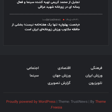
تجلیل از محمد کریمی تهیه کننده سینما و فعال
رسانه ای در زورخانه شهید عراقی
100darsadnews
1405-04-31
«رخصت پهلوان» تنها یک هفته‌نامه نیست؛ بخشی از
حافظه مکتوب ورزش زورخانه‌ای ایران است
فرهنگی
اقتصادی
اجتماعی
ورزش ایران
ورزش جهان
سینما
تلویزیون
گزارش تصویری
Proudly powered by WordPress
|
Theme: TrustNews
|
By
Theme
.
Freesia