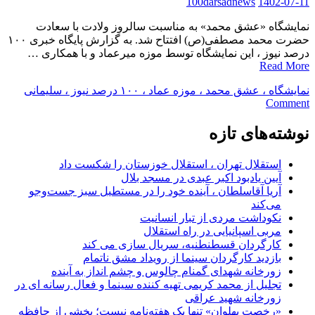
100darsadnews
1402-07-11
نمایشگاه «عشق محمد» به مناسبت سالروز ولادت با سعادت
حضرت محمد مصطفی(ص) افتتاح شد. به گزارش پایگاه خبری ۱۰۰
درصد نیوز ، این نمایشگاه توسط موزه میرعماد و با همکاری …
Read More
نمایشگاه ، عشق محمد ، موزه عماد ، ۱۰۰ درصد نیوز ، سلیمانی
on
Comment
نمایش
آثار
نوشته‌های تازه
هنری
فاخر
استقلال تهران ، استقلال خوزستان را شکست داد
با
آیین یادبود اکبر عبدی در مسجد بلال
موضوع
آریا آقاسلطان ، آینده خود را در مستطیل سبز جست‌وجو
پیامبر
می‌کند
گرامی
نکوداشت مردی از تبار انسانیت
اسلام
مربی اسپانیایی در راه استقلال
در
کارگردان قسطنطنیه، سریال سازی می کند
نمایشگاه
بازدید کارگردان سینما از رویداد مشق ناتمام
عشق
زورخانه شهدای گمنام چالوس و چشم انداز به آینده
محمد
تجلیل از محمد کریمی تهیه کننده سینما و فعال رسانه ای در
زورخانه شهید عراقی
«رخصت پهلوان» تنها یک هفته‌نامه نیست؛ بخشی از حافظه