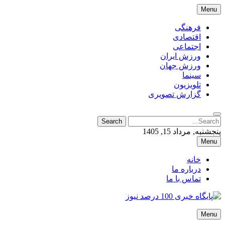
Skip
Menu
to
content
فرهنگی
اقتصادی
اجتماعی
ورزش ایران
ورزش جهان
سینما
تلویزیون
گزارش تصویری
Search
Search
for:
پنجشنبه, مرداد 15, 1405
Menu
خانه
درباره ما
تماس با ما
پایگاه خبری 100 درصد نیوز
Menu
پایگاه خبری 100 درصد نیوز