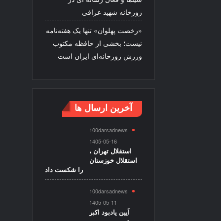
زورخانه شهید عراقی
«رخصت پهلوان» تنها یک هفته‌نامه
نیست؛ بخشی از حافظه مکتوب
ورزش زورخانه‌ای ایران است
آخرین ارسال ها
100darsadnews
1405-05-16
استقلال تهران ،
استقلال خوزستان
را شکست داد
100darsadnews
1405-05-11
آیین یادبود اکبر