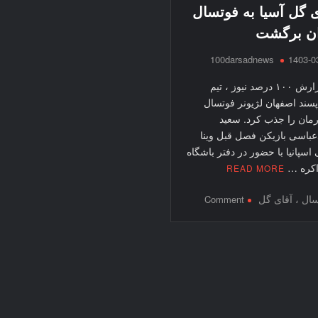
ی گل آسیا به فوتسال
ان برگشت
100darsadnews
1403-0
به گزارش ۱۰۰ درصد نیوز ، تیم
پسند اصفهان لژیونر فوتسال
مان را جذب کرد. سعید
باسی بازیکن فصل قبل وینا
ی اسپانیا با حضور در دفتر باشگاه
اکره …
READ MORE
on
ال ، آقای گل
Comment
آقای
گل
آسیا
به
فوتسال
ایران
برگشت