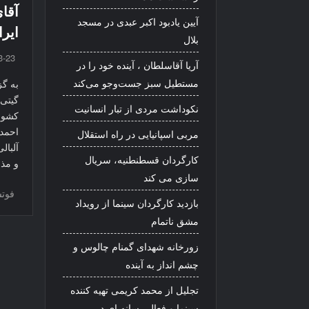
آقا
آیین یادبود اکبر عبدی در مسجد
ایر
بلال
3-23
آریا آقاسلطان ، آینده خود را در
مستطیل سبز جست‌وجو می‌کند
گیتی‌
نکوداشت مردی از تبار انسانیت
کشور
احمدع
مربی اسپانیایی در راه استقلال
آلبال
کارگردان قسطنطنیه، سریال
و مذ
سازی می کند
فوتس
بازدید کارگردان سینما از رویداد
مشق ناتمام
زورخانه شهدای گمنام چالوس و
چشم انداز به آینده
تجلیل از محمد کریمی تهیه کننده
سینما و فعال رسانه ای در