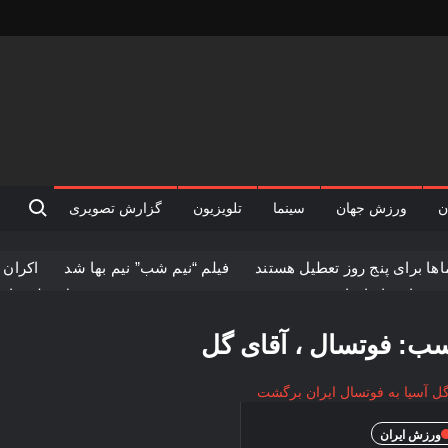
rch for:
ن
ورزش جهان
سینما
تلویزیون
گزارش تصویری
ها برای پنج‌ روز تعطیل هستند
فیلم “نیم شب” نیم بها شد
اکران 
صیریان : ایران از بین رفتنی نیست
نیم شب در صدر جدول فیلم های
های نوروزی به توفیق دست پیدا نکردند
فیلم کیمیایی متوقف شد
سب:
فوتسال ، آقای گل
ورزش ایران