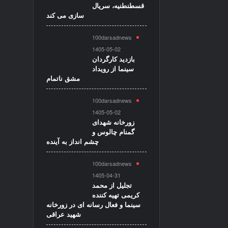
قسطنطنیه، سریال
سازی می کند
100darsadnews
1405-05-02
بازدید کارگردان
سینما از رویداد
مشق ناتمام
100darsadnews
1405-05-02
زورخانه شهدای
گمنام چالوس و
چشم انداز به آینده
100darsadnews
1405-04-31
تجلیل از محمد
کریمی تهیه کننده
سینما و فعال رسانه ای در زورخانه
شهید عراقی