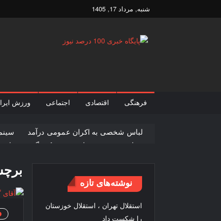
Ski
شنبه, مرداد 17, 1405
t
conten
پایگاه
پایگاه
خبری
خبری
100
درصد
فرهنگی
اقتصادی
اجتماعی
ورزش ایرا
100
نیوز
لباس شخصی به اکران عمومی درآمد
سینما
درصد
پوران درخشنده و باز هم تهیه کنندگی
علی ن
سهم سینما از هر سانس فقط ۵ بلیت
فیلم 
نیوز
برچ
نوشته‌های تازه
استقلال تهران ، استقلال خوزستان
را شکست داد