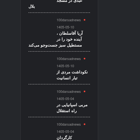
عبدی در مسجد
بلال
100darsadnews
1405-05-10
آریا آقاسلطان ،
آینده خود را در
مستطیل سبز جست‌وجو می‌کند
100darsadnews
1405-05-10
نکوداشت مردی از
تبار انسانیت
100darsadnews
1405-05-04
مربی اسپانیایی در
راه استقلال
100darsadnews
1405-05-04
کارگردان