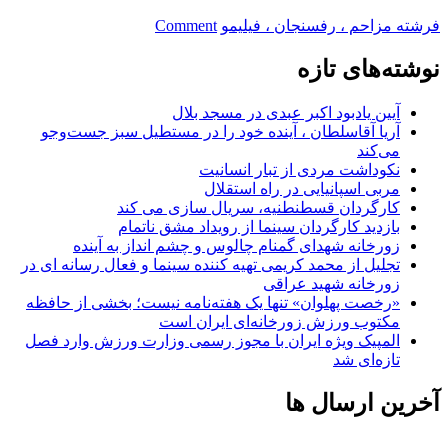
on
فرشته مزاحم ، رفسنجان ، فیلیمو
Comment
نسخه
بدون
نوشته‌های تازه
سانسور
فرشته
آیین یادبود اکبر عبدی در مسجد بلال
مزاحم
آریا آقاسلطان ، آینده خود را در مستطیل سبز جست‌وجو
در
می‌کند
فیلیمو
نکوداشت مردی از تبار انسانیت
مربی اسپانیایی در راه استقلال
کارگردان قسطنطنیه، سریال سازی می کند
بازدید کارگردان سینما از رویداد مشق ناتمام
زورخانه شهدای گمنام چالوس و چشم انداز به آینده
تجلیل از محمد کریمی تهیه کننده سینما و فعال رسانه ای در
زورخانه شهید عراقی
«رخصت پهلوان» تنها یک هفته‌نامه نیست؛ بخشی از حافظه
مکتوب ورزش زورخانه‌ای ایران است
المپیک ویژه ایران با مجوز رسمی وزارت ورزش وارد فصل
تازه‌ای شد
آخرین ارسال ها