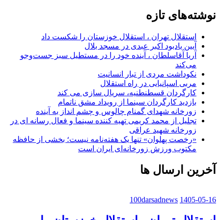
نوشته‌های تازه
استقلال تهران ، استقلال خوزستان را شکست داد
آیین یادبود اکبر عبدی در مسجد بلال
آریا آقاسلطان ، آینده خود را در مستطیل سبز جست‌وجو
می‌کند
نکوداشت مردی از تبار انسانیت
مربی اسپانیایی در راه استقلال
کارگردان قسطنطنیه، سریال سازی می کند
بازدید کارگردان سینما از رویداد مشق ناتمام
زورخانه شهدای گمنام چالوس و چشم انداز به آینده
تجلیل از محمد کریمی تهیه کننده سینما و فعال رسانه ای در
زورخانه شهید عراقی
«رخصت پهلوان» تنها یک هفته‌نامه نیست؛ بخشی از حافظه
مکتوب ورزش زورخانه‌ای ایران است
آخرین ارسال ها
100darsadnews
1405-05-16