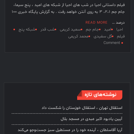
فیلم داستانی احیا در شب های احیا از شبکه های امید ، پنج سیما،
فیلم های نوروزی به توفیق دست پیدا نکردند
جام جم ۲،۱، ۳ به روی آنتن خواهد رفت . به گزارش پایگاه خبری 100
فیلم کیمیایی متوقف شد
درصد …
READ MORE
احیا
امید
جام جم
سعید کریمی
شب قدر
شبکه پنج
فیلم
گل سفیدی
محمد کریمی
on
Comment
احیا
به
شبکه
های
جام
جم
و
نوشته‌های تازه
امید
رفت
استقلال تهران ، استقلال خوزستان را شکست داد
آیین یادبود اکبر عبدی در مسجد بلال
آریا آقاسلطان ، آینده خود را در مستطیل سبز جست‌وجو می‌کند