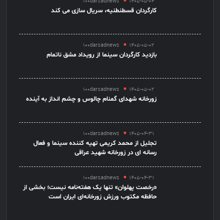
100darsadnews
1405-05-04
کارگردان قسطنطنیه، سریال سازی می کند
100darsadnews
1405-05-02
بازدید کارگردان سینما از رویداد مشق ناتمام
100darsadnews
1405-05-02
زورخانه شهدای گمنام چالوس و چشم انداز به آینده
100darsadnews
1405-04-31
تجلیل از محمد کریمی تهیه کننده سینما و فعال
رسانه ای در زورخانه شهید عراقی
100darsadnews
1405-04-31
«رخصت پهلوان» تنها یک هفته‌نامه نیست؛ بخشی از
حافظه مکتوب ورزش زورخانه‌ای ایران است