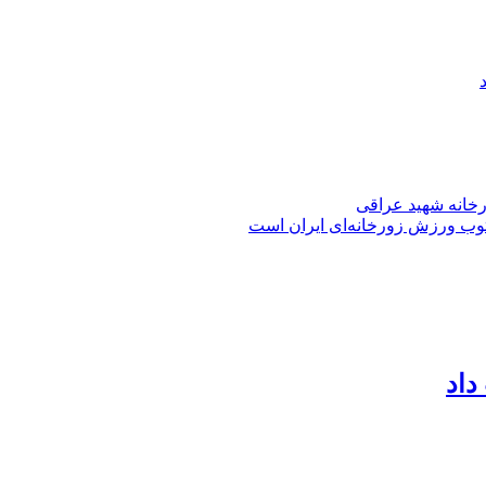
کریمی
بازیگر
،
مجری
و
روزنامه
نگار
ورخانه شهید عراقی
توب ورزش زورخانه‌ای ایران است
داد