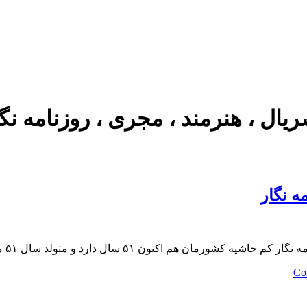
یال ، هنرمند ، مجری ، روزنامه نگا
ه نگار
on
Co
بیوگرافی
سعید