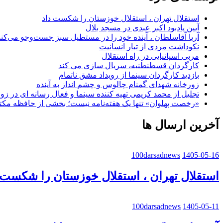
استقلال تهران ، استقلال خوزستان را شکست داد
آیین یادبود اکبر عبدی در مسجد بلال
آریا آقاسلطان ، آینده خود را در مستطیل سبز جست‌وجو می‌کند
نکوداشت مردی از تبار انسانیت
مربی اسپانیایی در راه استقلال
کارگردان قسطنطنیه، سریال سازی می کند
بازدید کارگردان سینما از رویداد مشق ناتمام
زورخانه شهدای گمنام چالوس و چشم انداز به آینده
تجلیل از محمد کریمی تهیه کننده سینما و فعال رسانه ای در ز
«رخصت پهلوان» تنها یک هفته‌نامه نیست؛ بخشی از حافظه مک
آخرین ارسال ها
100darsadnews
1405-05-16
استقلال تهران ، استقلال خوزستان را شکست 
100darsadnews
1405-05-11