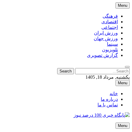
Skip
Menu
to
content
فرهنگی
اقتصادی
اجتماعی
ورزش ایران
ورزش جهان
سینما
تلویزیون
گزارش تصویری
Search
Search
for:
یکشنبه, مرداد 18, 1405
Menu
خانه
درباره ما
تماس با ما
پایگاه خبری 100 درصد نیوز
Menu
پایگاه خبری 100 درصد نیوز