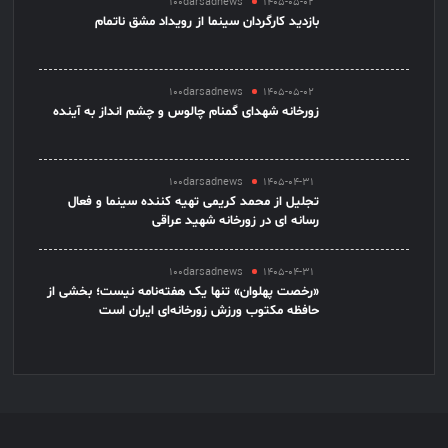
100darsadnews
1405-05-02
بازدید کارگردان سینما از رویداد مشق ناتمام
100darsadnews
1405-05-02
زورخانه شهدای گمنام چالوس و چشم انداز به آینده
100darsadnews
1405-04-31
تجلیل از محمد کریمی تهیه کننده سینما و فعال
رسانه ای در زورخانه شهید عراقی
100darsadnews
1405-04-31
«رخصت پهلوان» تنها یک هفته‌نامه نیست؛ بخشی از
حافظه مکتوب ورزش زورخانه‌ای ایران است