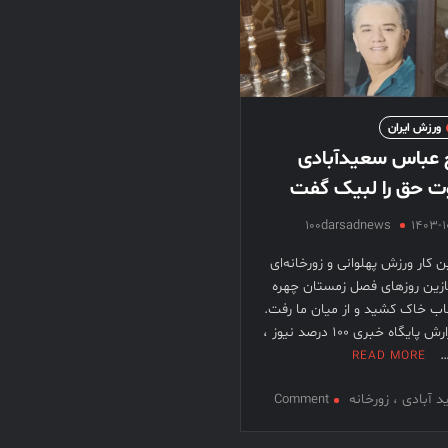
ورزش ایران
 عباس سعیدآبادی
ت حق را لبیک گفت
100darsadnews
1403-1
 کار ورزش پهلوانی و زورخانه‌ای
ازین روزهای فصل زمستان چهره
اب خاک کشید و از میان ما رفت.
به گزارش پایگاه خبری ۱۰۰ درصد نیوز ،
…
READ MORE
on
 آبادی ، زورخانه
Comment
حاج
عباس