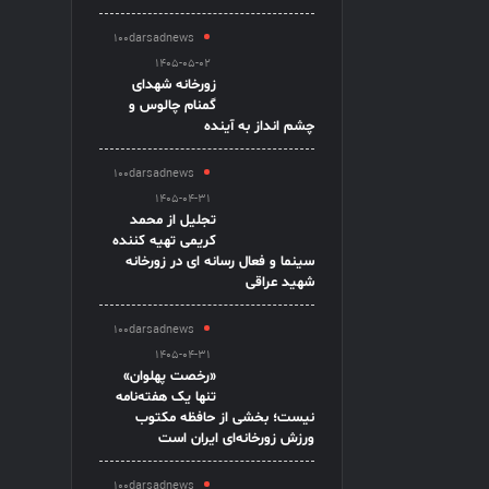
100darsadnews
1405-05-02
زورخانه شهدای
گمنام چالوس و
چشم انداز به آینده
100darsadnews
1405-04-31
تجلیل از محمد
کریمی تهیه کننده
سینما و فعال رسانه ای در زورخانه
شهید عراقی
100darsadnews
1405-04-31
«رخصت پهلوان»
تنها یک هفته‌نامه
نیست؛ بخشی از حافظه مکتوب
ورزش زورخانه‌ای ایران است
100darsadnews