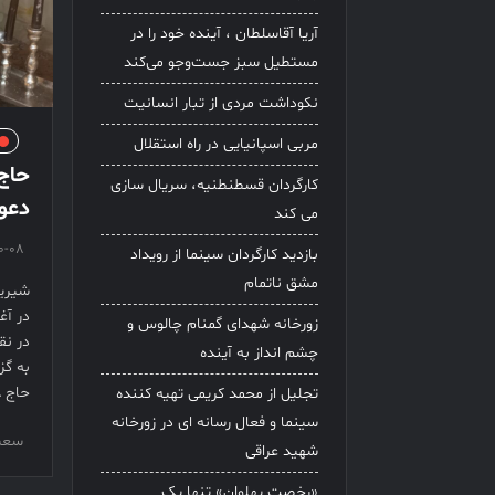
آریا آقاسلطان ، آینده خود را در
مستطیل سبز جست‌وجو می‌کند
نکوداشت مردی از تبار انسانیت
مربی اسپانیایی در راه استقلال
حاج
کارگردان قسطنطنیه، سریال سازی
دعو
می کند
0-08
بازدید کارگردان سینما از رویداد
مشق ناتمام
شیرین
در آغ
زورخانه شهدای گمنام چالوس و
در نق
چشم انداز به آینده
حاج 
تجلیل از محمد کریمی تهیه کننده
سینما و فعال رسانه ای در زورخانه
سعید
شهید عراقی
«رخصت پهلوان» تنها یک