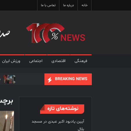
Ski
خانه
درباره ما
تماس با ما
t
conten
فرهنگی
اقتصادی
اجتماعی
ورزش ایران
ف
BREAKING NEWS
علی نصیریان : ایرا
برچ
فیلم های نوروزی به توف
نوشته‌های تازه
آیین یادبود اکبر عبدی در مسجد
بلال