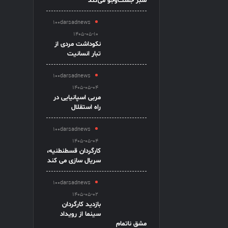
سبز جست‌وجو می‌کند
100darsadnews
1405-05-10
نکوداشت مردی از
تبار انسانیت
100darsadnews
1405-05-04
مربی اسپانیایی در
راه استقلال
100darsadnews
1405-05-04
کارگردان قسطنطنیه،
سریال سازی می کند
100darsadnews
1405-05-02
بازدید کارگردان
سینما از رویداد
مشق ناتمام