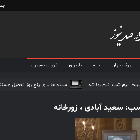
جمعه,
پایگاه
پایگاه
خبری
خبری
100
درصد
ورزش جهان
سینما
تلویزیون
گزارش تصویری
100
نیوز
درصد
یلم “نیم شب” نیم بها شد
سینماها برای پنج‌ روز تعطیل هستن
ن از بین رفتنی نیست
پوران درخشنده و باز هم تهیه کنندگی
نیوز
سب:
سعید آبادی ، زورخانه
یق دست پیدا نکردند
سهم سینما از هر سانس فقط ۵ بلیت