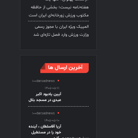
هفته‌نامه نیست؛ بخشی از حافظه
مکتوب ورزش زورخانه‌ای ایران است
المپیک ویژه ایران با مجوز رسمی
وزارت ورزش وارد فصل تازه‌ای شد
آخرین ارسال ها
100darsadnews
1405-05-11
آیین یادبود اکبر
عبدی در مسجد بلال
100darsadnews
1405-05-10
آریا آقاسلطان ، آینده
خود را در مستطیل