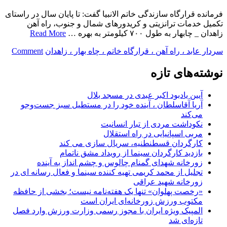
فرمانده قرارگاه سازندگی خاتم الانبیا گفت: تا پایان سال در راستای
تکمیل خدمات ترانزیتی و کریدورهای شمال و جنوب، راه آهن
زاهدان _ چابهار به طول ۷۰۰ کیلومتر به بهره …
Read More
on
سردار عابد ، راه آهن ، قرارگاه خاتم ، چاه بهار ، زاهدان
Comment
سرد
عابد
نوشته‌های تازه
در
نش
آیین یادبود اکبر عبدی در مسجد بلال
خبر
آریا آقاسلطان ، آینده خود را در مستطیل سبز جست‌وجو
عنوا
می‌کند
کرد
نکوداشت مردی از تبار انسانیت
:
مربی اسپانیایی در راه استقلال
ساخ
کارگردان قسطنطنیه، سریال سازی می کند
راه
بازدید کارگردان سینما از رویداد مشق ناتمام
آهن
زورخانه شهدای گمنام چالوس و چشم انداز به آینده
چاه
تجلیل از محمد کریمی تهیه کننده سینما و فعال رسانه ای در
بهار
زورخانه شهید عراقی
به
«رخصت پهلوان» تنها یک هفته‌نامه نیست؛ بخشی از حافظه
زاهد
مکتوب ورزش زورخانه‌ای ایران است
در
المپیک ویژه ایران با مجوز رسمی وزارت ورزش وارد فصل
مرا
تازه‌ای شد
پایان