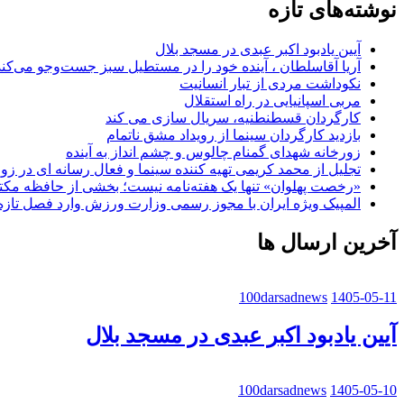
نوشته‌های تازه
آیین یادبود اکبر عبدی در مسجد بلال
آریا آقاسلطان ، آینده خود را در مستطیل سبز جست‌وجو می‌کند
نکوداشت مردی از تبار انسانیت
مربی اسپانیایی در راه استقلال
کارگردان قسطنطنیه، سریال سازی می کند
بازدید کارگردان سینما از رویداد مشق ناتمام
زورخانه شهدای گمنام چالوس و چشم انداز به آینده
تجلیل از محمد کریمی تهیه کننده سینما و فعال رسانه ای در ز
«رخصت پهلوان» تنها یک هفته‌نامه نیست؛ بخشی از حافظه مک
المپیک ویژه ایران با مجوز رسمی وزارت ورزش وارد فصل تازه
آخرین ارسال ها
100darsadnews
1405-05-11
آیین یادبود اکبر عبدی در مسجد بلال
100darsadnews
1405-05-10