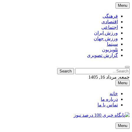
Skip
Menu
to
content
فرهنگی
اقتصادی
اجتماعی
ورزش ایران
ورزش جهان
سینما
تلویزیون
گزارش تصویری
Search
Search
for:
جمعه, مرداد 16, 1405
Menu
خانه
درباره ما
تماس با ما
پایگاه خبری 100 درصد نیوز
Menu
پایگاه خبری 100 درصد نیوز