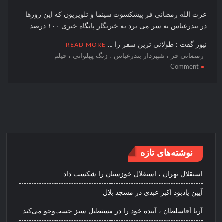
عزت الله رمضانی فر پیشکسوت سینما و تلویزیون که این روزها
در بندرعباس به سر می برد به خبرنگار پایگاه خبری ۱۰۰ درصد
نیوز گفت : طولانی ترین سفر را …
READ MORE
رمضانی فر ، شهردار بندرعباس ، زنگ پهلوانی ، فیلم‌
on
Comment
عزت
الله
رمضانی
فر
:
مدیران
دلسوز
نوشته‌های تازه
،
برکت
استقلال تهران ، استقلال خوزستان را شکست داد
نظام
هستند
آیین یادبود اکبر عبدی در مسجد بلال
آریا آقاسلطان ، آینده خود را در مستطیل سبز جست‌وجو می‌کند