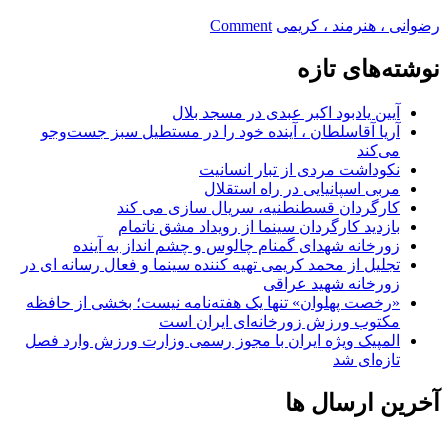
on
رضوانی ، هنرمند ، کریمی
Comment
هنرمندان
در
نوشته‌های تازه
شهرری
آیین یادبود اکبر عبدی در مسجد بلال
آریا آقاسلطان ، آینده خود را در مستطیل سبز جست‌وجو
می‌کند
نکوداشت مردی از تبار انسانیت
مربی اسپانیایی در راه استقلال
کارگردان قسطنطنیه، سریال سازی می کند
بازدید کارگردان سینما از رویداد مشق ناتمام
زورخانه شهدای گمنام چالوس و چشم انداز به آینده
تجلیل از محمد کریمی تهیه کننده سینما و فعال رسانه ای در
زورخانه شهید عراقی
«رخصت پهلوان» تنها یک هفته‌نامه نیست؛ بخشی از حافظه
مکتوب ورزش زورخانه‌ای ایران است
المپیک ویژه ایران با مجوز رسمی وزارت ورزش وارد فصل
تازه‌ای شد
آخرین ارسال ها