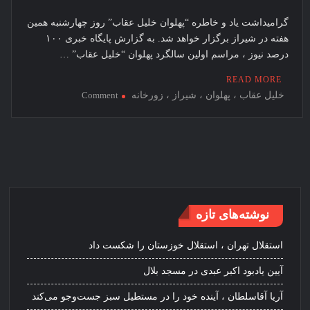
گرامیداشت یاد و خاطره “پهلوان خلیل عقاب” روز چهارشنبه همین
هفته در شیراز برگزار خواهد شد. به گزارش پایگاه خبری ۱۰۰
درصد نیوز ، مراسم اولین سالگرد پهلوان “خلیل عقاب” …
READ MORE
on
خلیل عقاب ، پهلوان ، شیراز ، زورخانه
Comment
اولین
سالگرد
پهلوان
خلیل
عقاب
در
شیراز
نوشته‌های تازه
برگزار
می
استقلال تهران ، استقلال خوزستان را شکست داد
شود
آیین یادبود اکبر عبدی در مسجد بلال
آریا آقاسلطان ، آینده خود را در مستطیل سبز جست‌وجو می‌کند