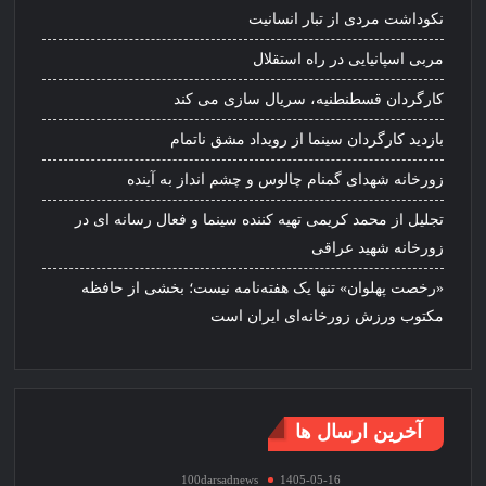
نکوداشت مردی از تبار انسانیت
مربی اسپانیایی در راه استقلال
کارگردان قسطنطنیه، سریال سازی می کند
بازدید کارگردان سینما از رویداد مشق ناتمام
زورخانه شهدای گمنام چالوس و چشم انداز به آینده
تجلیل از محمد کریمی تهیه کننده سینما و فعال رسانه ای در
زورخانه شهید عراقی
«رخصت پهلوان» تنها یک هفته‌نامه نیست؛ بخشی از حافظه
مکتوب ورزش زورخانه‌ای ایران است
آخرین ارسال ها
100darsadnews
1405-05-16