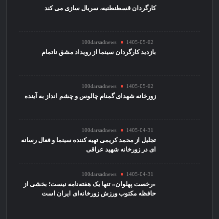
کارگردان قسطنطنیه، سریال سازی می کند
100darsadnews
1405-05-02
بازدید کارگردان سینما از رویداد مشق ناتمام
100darsadnews
1405-05-02
زورخانه شهدای گمنام چالوس و چشم انداز به آینده
100darsadnews
1405-04-31
تجلیل از محمد کریمی تهیه کننده سینما و فعال رسانه
ای در زورخانه شهید عراقی
100darsadnews
1405-04-31
«رخصت پهلوان» تنها یک هفته‌نامه نیست؛ بخشی از
حافظه مکتوب ورزش زورخانه‌ای ایران است