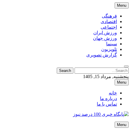
Skip
Menu
to
content
فرهنگی
اقتصادی
اجتماعی
ورزش ایران
ورزش جهان
سینما
تلویزیون
گزارش تصویری
Search
Search
for:
پنجشنبه, مرداد 15, 1405
Menu
خانه
درباره ما
تماس با ما
پایگاه خبری 100 درصد نیوز
Menu
پایگاه خبری 100 درصد نیوز