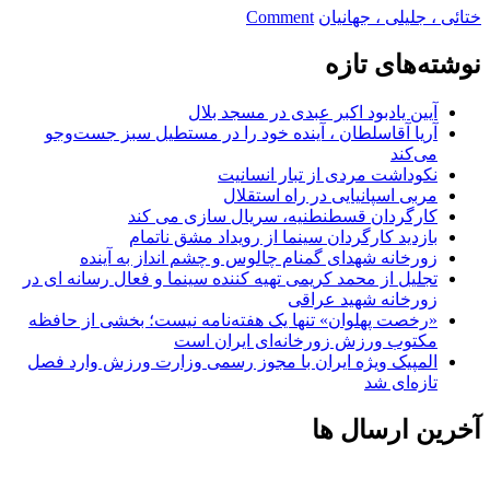
on
ختائی ، جلیلی ، جهانیان
Comment
آیدین
ختائی
نوشته‌های تازه
حمایت
خود
آیین یادبود اکبر عبدی در مسجد بلال
از
آریا آقاسلطان ، آینده خود را در مستطیل سبز جست‌وجو
دکتر
می‌کند
جلیلی
نکوداشت مردی از تبار انسانیت
را
مربی اسپانیایی در راه استقلال
اعلام
کارگردان قسطنطنیه، سریال سازی می کند
کرد
بازدید کارگردان سینما از رویداد مشق ناتمام
زورخانه شهدای گمنام چالوس و چشم انداز به آینده
تجلیل از محمد کریمی تهیه کننده سینما و فعال رسانه ای در
زورخانه شهید عراقی
«رخصت پهلوان» تنها یک هفته‌نامه نیست؛ بخشی از حافظه
مکتوب ورزش زورخانه‌ای ایران است
المپیک ویژه ایران با مجوز رسمی وزارت ورزش وارد فصل
تازه‌ای شد
آخرین ارسال ها