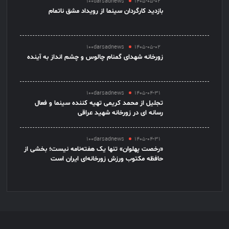
100darsadnews
1405-05-02
بازدید کارگردان سینما از رویداد مشق ناتمام
100darsadnews
1405-05-02
زورخانه شهدای گمنام چالوس و چشم انداز به آینده
100darsadnews
1405-04-31
تجلیل از محمد کریمی تهیه کننده سینما و فعال
رسانه ای در زورخانه شهید عراقی
100darsadnews
1405-04-31
«رخصت پهلوان» تنها یک هفته‌نامه نیست؛ بخشی از
حافظه مکتوب ورزش زورخانه‌ای ایران است