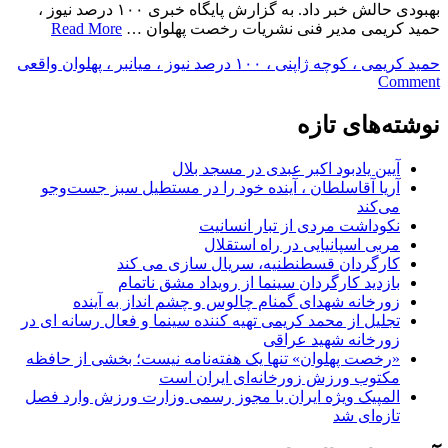
بهبودی حالش خبر داد. به گزارش پایگاه خبری ۱۰۰ درصد نیوز ،
حمید کریمی مدیر فنی نشریات رخصت پهلوان …
Read More
حمید کریمی ، کوچه ژاپنی ، ۱۰۰ درصد نیوز ، میانبر ، پهلوان واقعی
on
Comment
بازیگر
سریال
نوشته‌های تازه
ناخونک‌
و
آیین یادبود اکبر عبدی در مسجد بلال
میانبر
آریا آقاسلطان ، آینده خود را در مستطیل سبز جست‌وجو
را
می‌کند
کتک
نکوداشت مردی از تبار انسانیت
زدند
مربی اسپانیایی در راه استقلال
کارگردان قسطنطنیه، سریال سازی می کند
بازدید کارگردان سینما از رویداد مشق ناتمام
زورخانه شهدای گمنام چالوس و چشم انداز به آینده
تجلیل از محمد کریمی تهیه کننده سینما و فعال رسانه ای در
زورخانه شهید عراقی
«رخصت پهلوان» تنها یک هفته‌نامه نیست؛ بخشی از حافظه
مکتوب ورزش زورخانه‌ای ایران است
المپیک ویژه ایران با مجوز رسمی وزارت ورزش وارد فصل
تازه‌ای شد