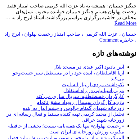
چنگیز حبیبیان : همیشه به یاد عزت الله کریمی صاحب امتیاز فقید
رخصت پهلوان هستم چنگیز حبیبیان خواننده محبوب نسل‌های
مختلف در حاشیه برگزاری مراسم بزرگداشت استاد ایرج راد به …
Read More
حبیبیان ، عزت الله کریمی ، صاحب امتیاز رخصت پهلوان ، ایرج راد
on
، خاطره
Comment
خواننده
ترک
نوشته‌های تازه
زبان
:
آیین یادبود اکبر عبدی در مسجد بلال
در
آریا آقاسلطان ، آینده خود را در مستطیل سبز جست‌وجو
زمان
می‌کند
حیات
نکوداشت مردی از تبار انسانیت
به
مربی اسپانیایی در راه استقلال
یاد
کارگردان قسطنطنیه، سریال سازی می کند
پیشکسوتان
بازدید کارگردان سینما از رویداد مشق ناتمام
باشیم
زورخانه شهدای گمنام چالوس و چشم انداز به آینده
تجلیل از محمد کریمی تهیه کننده سینما و فعال رسانه ای در
زورخانه شهید عراقی
«رخصت پهلوان» تنها یک هفته‌نامه نیست؛ بخشی از حافظه
مکتوب ورزش زورخانه‌ای ایران است
المپیک ویژه ایران با مجوز رسمی وزارت ورزش وارد فصل