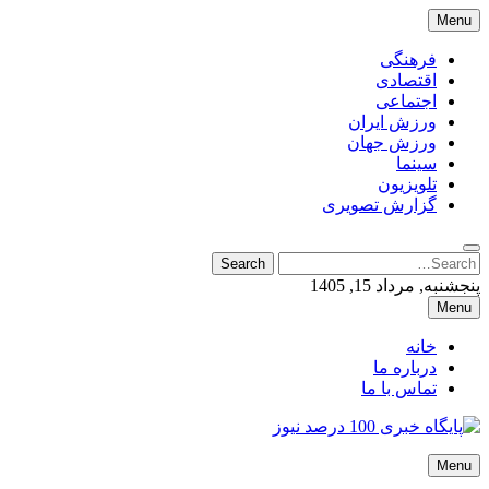
Skip
Menu
to
content
فرهنگی
اقتصادی
اجتماعی
ورزش ایران
ورزش جهان
سینما
تلویزیون
گزارش تصویری
Search
Search
for:
پنجشنبه, مرداد 15, 1405
Menu
خانه
درباره ما
تماس با ما
پایگاه خبری 100 درصد نیوز
Menu
پایگاه خبری 100 درصد نیوز