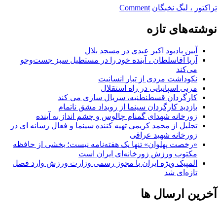
on
تراکتور ، لیگ نخبگان
Comment
ممنوعیت
حضور
نوشته‌های تازه
و
اعزام
آیین یادبود اکبر عبدی در مسجد بلال
تیم‌های
آریا آقاسلطان ، آینده خود را در مستطیل سبز جست‌وجو
ورزشی
می‌کند
به
نکوداشت مردی از تبار انسانیت
کشورهای
مربی اسپانیایی در راه استقلال
متخاصم
کارگردان قسطنطنیه، سریال سازی می کند
بازدید کارگردان سینما از رویداد مشق ناتمام
زورخانه شهدای گمنام چالوس و چشم انداز به آینده
تجلیل از محمد کریمی تهیه کننده سینما و فعال رسانه ای در
زورخانه شهید عراقی
«رخصت پهلوان» تنها یک هفته‌نامه نیست؛ بخشی از حافظه
مکتوب ورزش زورخانه‌ای ایران است
المپیک ویژه ایران با مجوز رسمی وزارت ورزش وارد فصل
تازه‌ای شد
آخرین ارسال ها