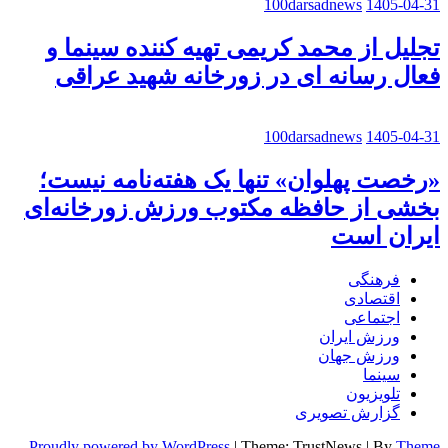
100darsadnews
1405-04-31
تجلیل از محمد کریمی تهیه کننده سینما و
فعال رسانه ای در زورخانه شهید عراقی
100darsadnews
1405-04-31
«رخصت پهلوان» تنها یک هفته‌نامه نیست؛
بخشی از حافظه مکتوب ورزش زورخانه‌ای
ایران است
فرهنگی
اقتصادی
اجتماعی
ورزش ایران
ورزش جهان
سینما
تلویزیون
گزارش تصویری
Proudly powered by WordPress
|
Theme: TrustNews
|
By
Theme