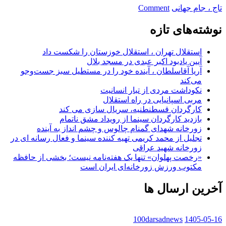
on
تاج ، جام جهانی
Comment
تاج
:
نوشته‌های تازه
نمی
توانیم
استقلال تهران ، استقلال خوزستان را شکست داد
امیدوارانه
آیین یادبود اکبر عبدی در مسجد بلال
به
آریا آقاسلطان ، آینده خود را در مستطیل سبز جست‌وجو
جام
می‌کند
جهانی
نکوداشت مردی از تبار انسانیت
نگاه
مربی اسپانیایی در راه استقلال
کنیم
کارگردان قسطنطنیه، سریال سازی می کند
بازدید کارگردان سینما از رویداد مشق ناتمام
زورخانه شهدای گمنام چالوس و چشم انداز به آینده
تجلیل از محمد کریمی تهیه کننده سینما و فعال رسانه ای در
زورخانه شهید عراقی
«رخصت پهلوان» تنها یک هفته‌نامه نیست؛ بخشی از حافظه
مکتوب ورزش زورخانه‌ای ایران است
آخرین ارسال ها
100darsadnews
1405-05-16