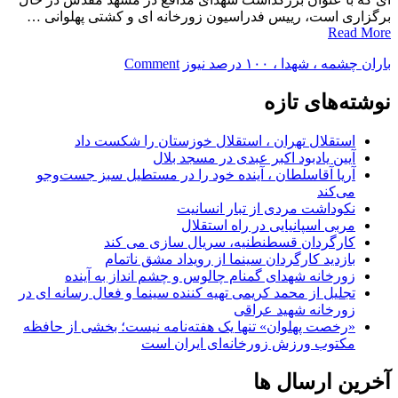
برگزاری است، رییس فدراسیون زورخانه ای و کشتی پهلوانی …
Read More
on
باران چشمه ، شهدا ، ۱۰۰ درصد نیوز
Comment
دیدار
رئیس
نوشته‌های تازه
فدراسیون
پهلوانی
استقلال تهران ، استقلال خوزستان را شکست داد
با
آیین یادبود اکبر عبدی در مسجد بلال
خانواده
آریا آقاسلطان ، آینده خود را در مستطیل سبز جست‌وجو
شهید
می‌کند
برونسی
نکوداشت مردی از تبار انسانیت
مربی اسپانیایی در راه استقلال
کارگردان قسطنطنیه، سریال سازی می کند
بازدید کارگردان سینما از رویداد مشق ناتمام
زورخانه شهدای گمنام چالوس و چشم انداز به آینده
تجلیل از محمد کریمی تهیه کننده سینما و فعال رسانه ای در
زورخانه شهید عراقی
«رخصت پهلوان» تنها یک هفته‌نامه نیست؛ بخشی از حافظه
مکتوب ورزش زورخانه‌ای ایران است
آخرین ارسال ها