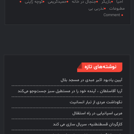
احیا
بازیگر
جنجال در خانه
حمیدکریمی
کوچه ژاپنی
مطبوعات
نذربی بی
on
Comment
حمید
کریمی
بازیگر
:
هنوز
هم
عاشق
نوشته‌های تازه
بازیگری
هستم
آیین یادبود اکبر عبدی در مسجد بلال
آریا آقاسلطان ، آینده خود را در مستطیل سبز جست‌وجو می‌کند
نکوداشت مردی از تبار انسانیت
مربی اسپانیایی در راه استقلال
کارگردان قسطنطنیه، سریال سازی می کند