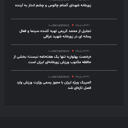
زورخانه شهدای گمنام چالوس و چشم انداز به آینده
100darsadnews
1405-04-31
تجلیل از محمد کریمی تهیه کننده سینما و فعال
رسانه ای در زورخانه شهید عراقی
100darsadnews
1405-04-31
«رخصت پهلوان» تنها یک هفته‌نامه نیست؛ بخشی از
حافظه مکتوب ورزش زورخانه‌ای ایران است
100darsadnews
1405-04-31
المپیک ویژه ایران با مجوز رسمی وزارت ورزش وارد
فصل تازه‌ای شد