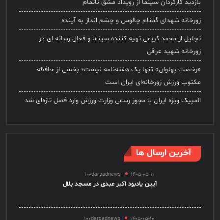
بازدید کارگردان سینما از رویداد مشق ناتمام
زورخانه شهدای گمنام چالوس و چشم انداز به آینده
تجلیل از محمد کریمی تهیه کننده سینما و فعال رسانه ای در
زورخانه شهید عراقی
«رخصت پهلوان» تنها یک هفته‌نامه نیست؛ بخشی از حافظه
مکتوب ورزش زورخانه‌ای ایران است
المپیک ویژه ایران با مجوز رسمی وزارت ورزش وارد فصل تازه‌ای شد
آخرین ارسال ها
100darsadnews
1405-05-11
آیین یادبود اکبر عبدی در مسجد بلال
100darsadnews
1405-05-10