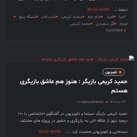
فیلم کیمیایی متوقف شد
درصد …
READ MORE
احیا
امید
جام جم
سعید کریمی
شب قدر
شبکه پنج
فیلم
گل سفیدی
محمد کریمی
on
Comment
احیا
به
شبکه
های
جام
جم
تلویزیون
و
حمید کریمی بازیگر : هنوز هم عاشق بازیگری
امید
هستم
رفت
100darsadnews
1401-10-04
حمید کریمی بازیگر سینما و تلویزیون در گفتگوی اختصاصی با 100
درصد نیوز از علاقه اش به بازیگری و حضور در پروژه های مختلف
سینمایی و تلویزیونی صحبت کرد . …
READ MORE