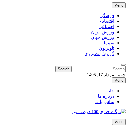
Skip
Menu
to
content
فرهنگی
اقتصادی
اجتماعی
ورزش ایران
ورزش جهان
سینما
تلویزیون
گزارش تصویری
Search
Search
for:
شنبه, مرداد 17, 1405
Menu
خانه
درباره ما
تماس با ما
پایگاه خبری 100 درصد نیوز
Menu
پایگاه خبری 100 درصد نیوز