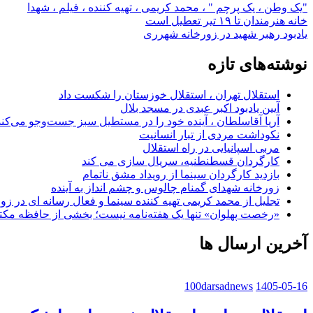
"یک وطن ، یک پرچم " ، محمد کریمی ، تهیه کننده ، فیلم ، شهدا
راهبری
خانه هنرمندان تا ۱۹ تیر تعطیل است
یادبود رهبر شهید در زورخانه شهرری
نوشته
نوشته‌های تازه
استقلال تهران ، استقلال خوزستان را شکست داد
آیین یادبود اکبر عبدی در مسجد بلال
آریا آقاسلطان ، آینده خود را در مستطیل سبز جست‌وجو می‌کند
نکوداشت مردی از تبار انسانیت
مربی اسپانیایی در راه استقلال
کارگردان قسطنطنیه، سریال سازی می کند
بازدید کارگردان سینما از رویداد مشق ناتمام
زورخانه شهدای گمنام چالوس و چشم انداز به آینده
تجلیل از محمد کریمی تهیه کننده سینما و فعال رسانه ای در ز
«رخصت پهلوان» تنها یک هفته‌نامه نیست؛ بخشی از حافظه مک
آخرین ارسال ها
100darsadnews
1405-05-16