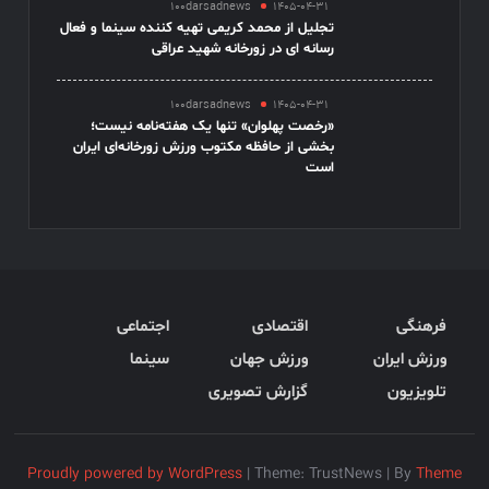
100darsadnews
1405-04-31
تجلیل از محمد کریمی تهیه کننده سینما و فعال
رسانه ای در زورخانه شهید عراقی
100darsadnews
1405-04-31
«رخصت پهلوان» تنها یک هفته‌نامه نیست؛
بخشی از حافظه مکتوب ورزش زورخانه‌ای ایران
است
فرهنگی
اقتصادی
اجتماعی
ورزش ایران
ورزش جهان
سینما
تلویزیون
گزارش تصویری
Proudly powered by WordPress
|
Theme: TrustNews
|
By
Theme