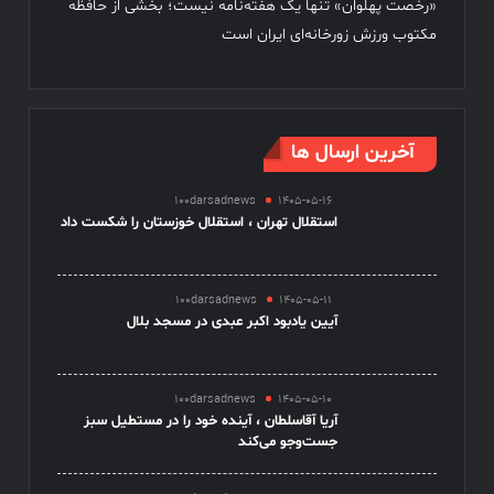
«رخصت پهلوان» تنها یک هفته‌نامه نیست؛ بخشی از حافظه
مکتوب ورزش زورخانه‌ای ایران است
آخرین ارسال ها
100darsadnews
1405-05-16
استقلال تهران ، استقلال خوزستان را شکست داد
100darsadnews
1405-05-11
آیین یادبود اکبر عبدی در مسجد بلال
100darsadnews
1405-05-10
آریا آقاسلطان ، آینده خود را در مستطیل سبز
جست‌وجو می‌کند