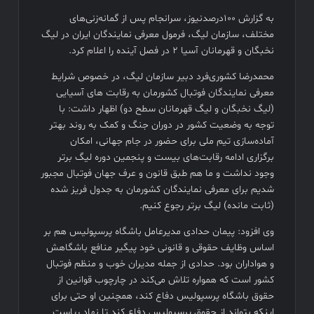
فیلم کیمیایی متوقف شد
به گزارش ۱۰۰درصدنیوز، سرانجام پس از گمانه‌زنی‌های
مختلف، سازمان لیگ، فرمول معرفی نمایندگان ایران در لیگ
نخبگان و قهرمانان آسیا ۲ در فصل آینده را اعلام کرد.
محمدرضا کشوری‌فرد دبیر سازمان لیگ، در خصوص شرایط
معرفی نمایندگان فوتبال کشورمان به رقابت های آسیایی
(لیگ نخبگان و لیگ قهرمانان سطح دو) اظهار داشت: با
توجه به وضعیت کشور در دوران جنگ و کمک به روند بهتر
آماده‌سازی تیم ملی برای حضور در جام جهانی، امکان
برگزاری ادامه رقابت‌های بیست و پنجمین دوره لیگ برتر
وجود نداشت و ما هم طبق قانون و عرف جهان فوتبال مجبور
شدیم برای معرفی نمایندگان کشورمان به جدول فریز شده
(ثابت مانده) لیگ برتر رجوع کنیم.
وی افزود: پیمان حدادی مدیرعامل باشگاه پرسپولیس هم بر
اساس وظایف حقوقی و قانونی خود پیگیر منافع باشگاهش
و هواداران بود. حدادی از جمله مدیران خوب و منظم فوتبال
کشور است که همواره تلاش می‌کند در چارچوب قوانین از
حقوق باشگاه پرسپولیس دفاع کند، همچنین او حتی برای
اینکه بتواند از حقوق پرسپولیس دفاع کند تا نهاد ریاست