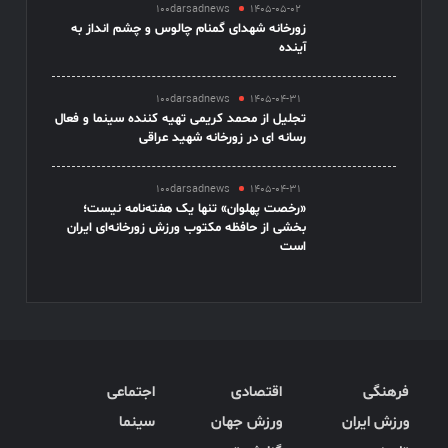
100darsadnews
1405-05-02
زورخانه شهدای گمنام چالوس و چشم انداز به
آینده
100darsadnews
1405-04-31
تجلیل از محمد کریمی تهیه کننده سینما و فعال
رسانه ای در زورخانه شهید عراقی
100darsadnews
1405-04-31
«رخصت پهلوان» تنها یک هفته‌نامه نیست؛
بخشی از حافظه مکتوب ورزش زورخانه‌ای ایران
است
فرهنگی
اقتصادی
اجتماعی
ورزش ایران
ورزش جهان
سینما