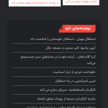
راهبری
کشتی پهلوانی رونق می گیرد
از پوستر جشنواره فیلم رضوی رونمایی شد
نوشته
نوشته‌های تازه
استقلال تهران ، استقلال خوزستان را شکست داد
آیین یادبود اکبر عبدی در مسجد بلال
آریا آقاسلطان ، آینده خود را در مستطیل سبز جست‌وجو
می‌کند
نکوداشت مردی از تبار انسانیت
مربی اسپانیایی در راه استقلال
کارگردان قسطنطنیه، سریال سازی می کند
بازدید کارگردان سینما از رویداد مشق ناتمام
زورخانه شهدای گمنام چالوس و چشم انداز به آینده