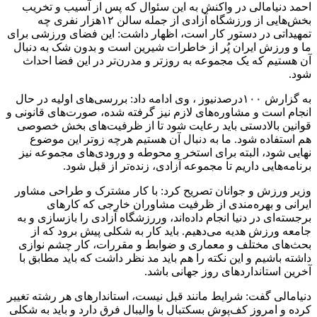
احمد دنیامالی در واکنش به این سئوال که پس از آسیب و تخریب
بخش‌هایی از ورزشگاه آزادی از جمله سالن ۱۲هزار نفری چه
تمهیداتی در دستور کار است، اظهار داشت: این فضای ورزشی برای
ما و ورزش ایران پُر از خاطرات شیرین است و بدون شک به دنبال
آن هستیم که یک مجموعه به روزتر و مدرن‌تر در این فضا احداث
شود.
به گزارش ۱۰۰درصدنیوز ، وی ادامه داد: بررسی‌های اولیه در حال
انجام است و مشاوره‌های لازم نیز گرفته شده، صورت‌های قانونی و
قوانین بالادستی باید رعایت شود تا از ظرفیت‌های بخش خصوصی
هم استفاده شود. ما به دنبال آن هستیم هرچه زوتر این موضوع
نهایی شود، البته برای استخر و محوطه و ورودی‌های مجموعه نیز
برنامه‌هایی داریم تا مجموعه آزادی، زنده‌تر از قبل شود.
وزیر ورزش و جوانان تصریح کرد: با کار مشترک و طراحی مشاور
ایرانی و بهره‌مندی از ظرفیت مشاوران خارجی که کارهای
برجسته‌ای در دنیا انجام داده‌اند، وررزشگاه آزادی را بازسازی و به
جامعه ورزش هدیه می‌دهیم. باید کار به شکلی پیش برود که از
بحث‌های مختلف و معماری و ضوابط و مقررات، کار چشم نوازی
داشته باشیم و این نکته را هم باید مد نظر داشت که باید مطابق با
آخرین استانداردهای روز جهانی باشد.
دنیامالی گفت: شرایط مانند قبل نیست، استاندارهای هر رشته تغییر
کرده و امروز کف‌پوش بسکتبال با والیبال فرق دارد و باید به شکلی