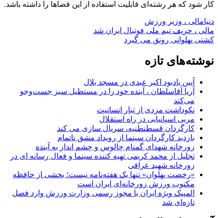
کار شود که هر رشته‌ای قابلیت استفاده از این فضاها را داشته باشد.
دنیامالی ، وزیر ورزش
راهبری
مالی ، حریف تیم ملی فوتبال ایران شد
کشتی پهلوانی رونق می گیرد
نوشته
نوشته‌های تازه
آیین یادبود اکبر عبدی در مسجد بلال
آریا آقاسلطان ، آینده خود را در مستطیل سبز جست‌وجو
می‌کند
نکوداشت مردی از تبار انسانیت
مربی اسپانیایی در راه استقلال
کارگردان قسطنطنیه، سریال سازی می کند
بازدید کارگردان سینما از رویداد مشق ناتمام
زورخانه شهدای گمنام چالوس و چشم انداز به آینده
تجلیل از محمد کریمی تهیه کننده سینما و فعال رسانه ای در
زورخانه شهید عراقی
«رخصت پهلوان» تنها یک هفته‌نامه نیست؛ بخشی از حافظه
مکتوب ورزش زورخانه‌ای ایران است
المپیک ویژه ایران با مجوز رسمی وزارت ورزش وارد فصل
تازه‌ای شد