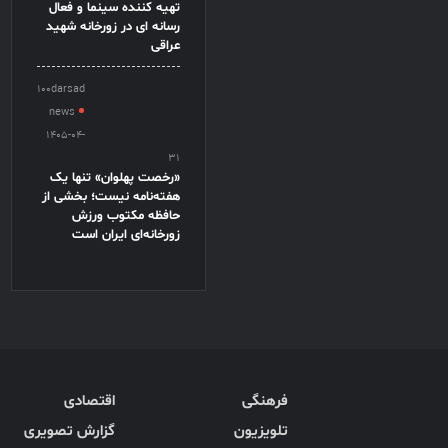
تهیه کننده سینما و فعال
رسانه ای در زورخانه شهید
عراقی
100darsad
news
1405-04-
31
«رخصت پهلوان» تنها یک
هفته‌نامه نیست؛ بخشی از
حافظه مکتوب ورزش
زورخانه‌ای ایران است
فرهنگی
اقتصادی
تلویزیون
گزارش تصویری