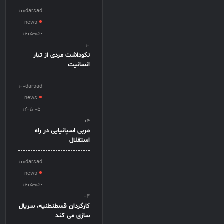
100darsad
news
1405-05-
10
نکوداشت مردی از تبار
انسانیت
100darsad
news
1405-05-
04
مربی اسپانیایی در راه
استقلال
100darsad
news
1405-05-
04
کارگردان قسطنطنیه، سریال
سازی می کند