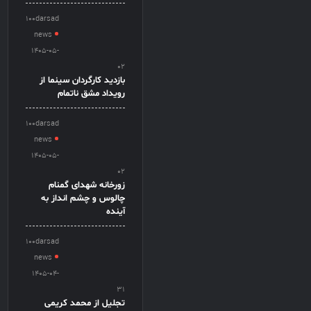
100darsad
news
1405-05-
02
بازدید کارگردان سینما از
رویداد مشق ناتمام
100darsad
news
1405-05-
02
زورخانه شهدای گمنام
چالوس و چشم انداز به
آینده
100darsad
news
1405-04-
31
تجلیل از محمد کریمی