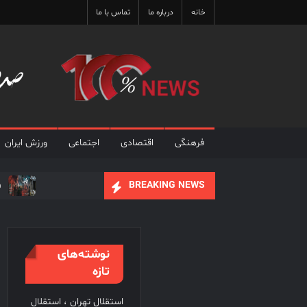
Ski
خانه
درباره ما
تماس با ما
t
conten
فرهنگی
اقتصادی
اجتماعی
ورزش ایران
ف
BREAKING NEWS
علی نصیریان : ایرا
فیلم های نوروزی به توف
نوشته‌های
تازه
استقلال تهران ، استقلال