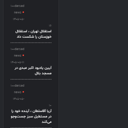
100darsad
news
1405-05-
16
استقلال تهران ، استقلال
خوزستان را شکست داد
100darsad
news
1405-05-11
آیین یادبود اکبر عبدی در
مسجد بلال
100darsad
news
1405-05-
10
آریا آقاسلطان ، آینده خود را
در مستطیل سبز جست‌وجو
می‌کند