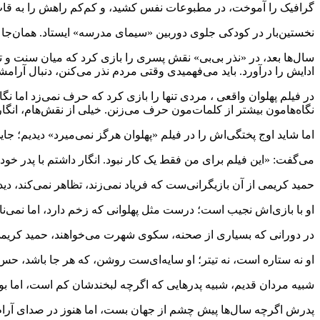
گرافیک را آموخت، در مطبوعات نفس کشید، و کم‌کم راهش را به قاب 
نخستین‌بار در کودکی جلوی دوربین «سیمای مدرسه» ایستاد. همان‌جا
سال‌ها بعد، در «نذر بی‌بی» نقش پسری را بازی کرد که میان سنت و تر
ادایش را درآورد. باید می‌فهمیدی وقتی مردم نذر می‌کنن، دنبال آرامش
در فیلم پهلوان واقعی ، مردی تنها را بازی کرد که حرف نمی‌زد اما نگ
نگاه‌هامون بیشتر از کلمات‌مون حرف می‌زنن. خیلی از نقش‌هام، انگار 
اما شاید اوج پختگی‌اش را در فیلم «پهلوان هرگز نمی‌میرد» دیدیم؛ ج
می‌گفت: «این فیلم برای من فقط یک کار نبود. انگار داشتم با پدر خود
حمید کریمی از آن بازیگرانی‌ست که فریاد نمی‌زند، تظاهر نمی‌کند، دید
او با بازی‌اش نجیب است؛ درست مثل پهلوانی که زخم دارد، اما نمی‌نال
در دورانی که بسیاری از صحنه، سکوی شهرت می‌خواهند، حمید کریم
او نه ستاره است، نه تیتر؛ او سایه‌ای‌ست روشن، که هر جا باشد، حس
شبیه مردان قدیم، شبیه پدرهایی که اگرچه لبخندشان کم است، اما ب
پدرش اگرچه سال‌ها پیش چشم از جهان بست، اما هنوز در صدای آرام