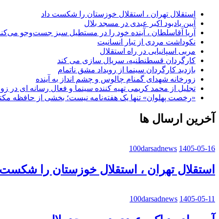
استقلال تهران ، استقلال خوزستان را شکست داد
آیین یادبود اکبر عبدی در مسجد بلال
آریا آقاسلطان ، آینده خود را در مستطیل سبز جست‌وجو می‌کند
نکوداشت مردی از تبار انسانیت
مربی اسپانیایی در راه استقلال
کارگردان قسطنطنیه، سریال سازی می کند
بازدید کارگردان سینما از رویداد مشق ناتمام
زورخانه شهدای گمنام چالوس و چشم انداز به آینده
تجلیل از محمد کریمی تهیه کننده سینما و فعال رسانه ای در ز
«رخصت پهلوان» تنها یک هفته‌نامه نیست؛ بخشی از حافظه مک
آخرین ارسال ها
100darsadnews
1405-05-16
استقلال تهران ، استقلال خوزستان را شکست 
100darsadnews
1405-05-11