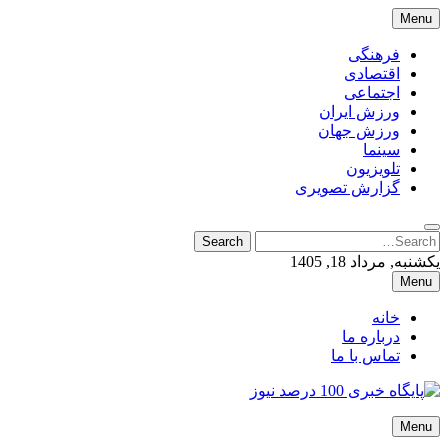
Skip
Menu
to
content
فرهنگی
اقتصادی
اجتماعی
ورزش ایران
ورزش جهان
سینما
تلویزیون
گزارش تصویری
Search
Search
for:
یکشنبه, مرداد 18, 1405
Menu
خانه
درباره ما
تماس با ما
پایگاه خبری 100 درصد نیوز
Menu
پایگاه خبری 100 درصد نیوز