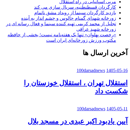
مربی اسپانیایی در راه استقلال
کارگردان قسطنطنیه، سریال سازی می کند
بازدید کارگردان سینما از رویداد مشق ناتمام
زورخانه شهدای گمنام چالوس و چشم انداز به آینده
تجلیل از محمد کریمی تهیه کننده سینما و فعال رسانه ای در
زورخانه شهید عراقی
«رخصت پهلوان» تنها یک هفته‌نامه نیست؛ بخشی از حافظه
مکتوب ورزش زورخانه‌ای ایران است
آخرین ارسال ها
100darsadnews
1405-05-16
استقلال تهران ، استقلال خوزستان را
شکست داد
100darsadnews
1405-05-11
آیین یادبود اکبر عبدی در مسجد بلال