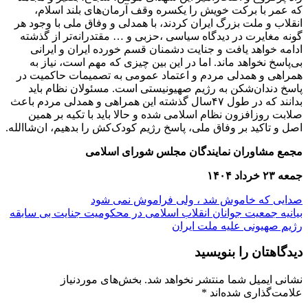
که عمر با برکت خویش را یکسره وقف آرمان‌های بلند اسلام،
انقلاب و ملت بزرگ ایران کردند، با همدلی و وفاق ملی با وجود هر
گونه مغایرت در دیدگاه سیاسی ،حزبی و … مقتدرانه‌تر از گذشته
ادامه خواهد یافت و جنایت دشمنان قسم خورده ایران و ایرانی
بی‌پاسخ نخواهد ماند. اما در این بین چیزی که مهم است، نیاز به
همراهی و همدلی مردم و اعتماد عمومی به تصمیمات حاکمیت در
پاسخ دندان‌شکن به رژیم صهیونیستی است. مسئولان نظام باید
بدانند که در طول ۴۷سال گذشته این همراهی و همدلی مردم باعث
صلابت روزافزون نظام اسلامی شده و حالا باید با تکیه بر همین
اصل و تاکید بر وفاق ملی، پاسخ رژیم کودک‌کش را بدهیم، ان‌شاالله.
مجمع مشاوران نمایندگان مجلس شورای اسلامی
جمعه ۲۳ خرداد ۱۴۰۴
راهبری
صدایی که خاموش شد ، ولی فراموش نمی شود
بیانیه جمعیت جوانان انقلاب اسلامی در محکومیت جنایت بی سابقه
نوشته
رژیم صهیونی علیه ملت ایران
دیدگاهتان را بنویسید
نشانی ایمیل شما منتشر نخواهد شد.
بخش‌های موردنیاز
علامت‌گذاری شده‌اند
*