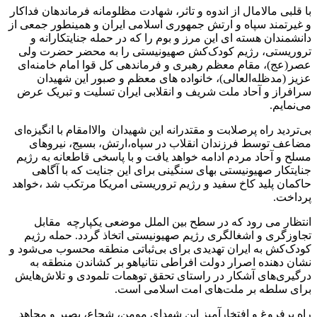
با قلبی مالامال از اندوه و تاثر، شهادت مظلومانه فرماندهان فداکار
و غیرتمند سپاه و ارتش جمهوری اسلامی ایران و همینطور جمعی از
دانشمندان هسته ای این مرز و بوم را که در حمله جنایتکارانه و
تروریستی، رژیم کودک‌کش صهیونیستی را به محضر حضرت ولی
عصر(عج)، مقام معظم رهبری و فرماندهی کل قوا امام خامنه‌ای
عزیز (مدظله‌العالی)، خانواده های معظم و صبور این شهیدان
سرافراز و آحاد ملت شریف و انقلابی ایران تسلیت و تبریک عرض
می‌نمایم.
بی‌تردید راه پرصلابت و مقتدرانه این شهیدان والاامقام با انگیزه‌ای
مضاعف توسط فرزندان انقلاب در سپاه،ارتش، بسیج، نیروهای
مسلح و آحاد مردم ادامه خواهد یافت و با پاسخی قاطعانه به رژیم
جنایتکار صهیونیستی بهای سنگینی برای این جنایت که با آگاهی
حاکمان پلید کاخ سفید و رژیم تروریستی امریکا مرتکب شد ،خواهد
پرداخت.
انتظار می رود که در سطح بین الملل موضعی یکپارچه مقابل
تجاوزگری و اشغالگری رژیم صهیونیستی اتخاذ گردد. حمله رژیم
کودک‌کش به ایران تهدیدی برای بی‌ثباتی منطقه محسوب می‌شود و
نشان دهنده اصرار دولت افراطی نتانیاهو بر کشاندن منطقه به
درگیری‌های آشکار در راستای تحقق توهمات تلمودی و تلاش‌هایش
برای سلطه بر ملت‌های امت اسلامی است.
راه پرفروغ و افتخارآمیز این شهدای مومن، شجاع، بصیر و مجاهد