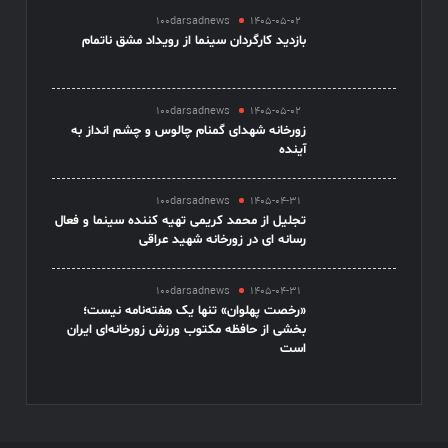
100darsadnews
1405-05-02
بازدید کارگردان سینما از رویداد مشق ناتمام
100darsadnews
1405-05-02
زورخانه شهدای گمنام چالوس و چشم انداز به
آینده
100darsadnews
1405-04-31
تجلیل از محمد کریمی تهیه کننده سینما و فعال
رسانه ای در زورخانه شهید عراقی
100darsadnews
1405-04-31
«رخصت پهلوان» تنها یک هفته‌نامه نیست؛
بخشی از حافظه مکتوب ورزش زورخانه‌ای ایران
است