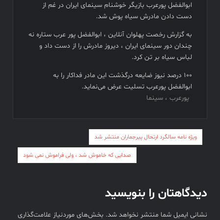
سهم سینما از هر سانس فقط ۵ بلیت
ابوالفضل پورعرب بازیگر خوشنام سینمای ایران در غم از
فیلم های نوروزی به توفیق دست پیدا نکردند
دست دادن مادرش سیاه پوش شد.
فیلم کیمیایی متوقف شد
به گزارش رخصت پهلوان آنلاین ، ابوالفضل پور عرب ستاره نه
چندان دور سینمای ایران ، دیروز مادرش را از دست داد و
لباس سیاه بر تن کرد.
۱۰۰ درصد نیوز ضایعه درگذشت این مادر فداکار را به
ابوالفضل پورعرب تسلیت عرض می‌نماید.
پورعرب ، سینما
راهبری
ویژه نامه سالگرد ارتحال پیرجماران منتشر شد
نوشته
صدایی که خاموش شد ، ولی فراموش نمی شود
دیدگاهتان را بنویسید
نشانی ایمیل شما منتشر نخواهد شد.
بخش‌های موردنیاز علامت‌گذاری