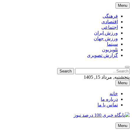
Skip
Menu
to
content
فرهنگی
اقتصادی
اجتماعی
ورزش ایران
ورزش جهان
سینما
تلویزیون
گزارش تصویری
Search
Search
for:
پنجشنبه, مرداد 15, 1405
Menu
خانه
درباره ما
تماس با ما
پایگاه خبری 100 درصد نیوز
Menu
پایگاه خبری 100 درصد نیوز