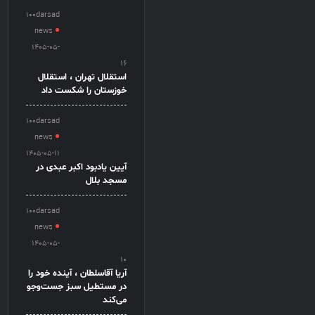
100darsad
news
1405-05-
16
استقلال تهران ، استقلال
خوزستان را شکست داد
100darsad
news
1405-05-11
آیین یادبود اکبر عبدی در
مسجد بلال
100darsad
news
1405-05-
10
آریا آقاسلطان ، آینده خود را
در مستطیل سبز جست‌وجو
می‌کند