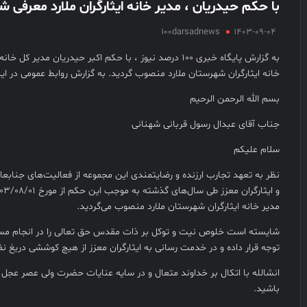
با حکم حیدریان ، مدیر خانه ایثارگران ملارد معرفی ش
100darsadnews
1403-09-04
به گزارش پایگاه خبری ۱۰۰ درصد نیوز ، با حکم اکبر حیدریان مدیر
خانه ایثارگران شهرستان ملارد منصوب گردید. به گزارش روابط عمومی در ا
بسم الله الرحمن الرحیم
جناب آقای عبدال رسول قربانی شهنانی
سلام علیکم
نظر به تعهد تجارب ارزنده و رضایتمندی این مجموعه از فعالیت‌های جنابعا
مدیر خانه ایثارگران شهرستان ملارد منصوب می‌گردید.
شایسته است خلوص نیت و توکل بر ذات مقدس حق تعالی را در انجام مسئ
توجه قرار داده و در خدمت رسانی به ایثارگران معزز از هیچ کوششی دریغ نف
انشالله با اتکال بر خداوند متعال و در سایه عنایات حضرت ولی عصر عجل ا
باشید.