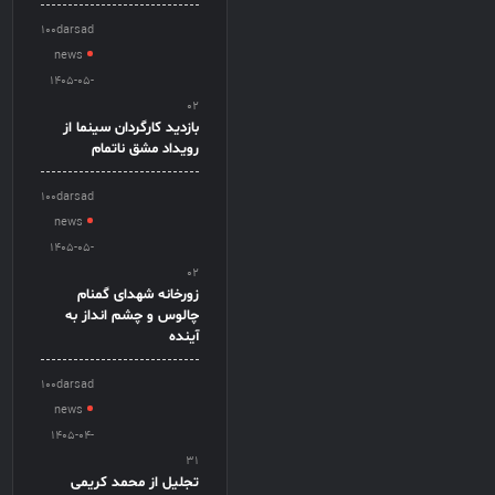
100darsad
news
1405-05-
02
بازدید کارگردان سینما از
رویداد مشق ناتمام
100darsad
news
1405-05-
02
زورخانه شهدای گمنام
چالوس و چشم انداز به
آینده
100darsad
news
1405-04-
31
تجلیل از محمد کریمی