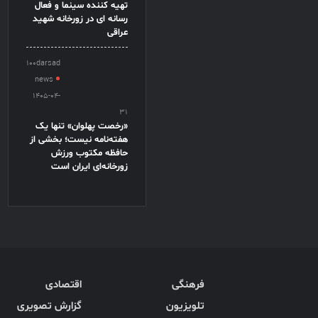
تهیه کننده سینما و فعال
رسانه ای در زورخانه شهید
عراقی
100darsad
news
1405-04-
31
«رخصت پهلوان» تنها یک
هفته‌نامه نیست؛ بخشی از
حافظه مکتوب ورزش
زورخانه‌ای ایران است
فرهنگی
اقتصادی
تلویزیون
گزارش تصویری