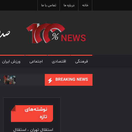
Ski
خانه
درباره ما
تماس با ما
t
conten
فرهنگی
اقتصادی
اجتماعی
ورزش ایران
ف
BREAKING NEWS
علی نصیریان : ایرا
فیلم های نوروزی به توف
نوشته‌های
تازه
استقلال تهران ، استقلال