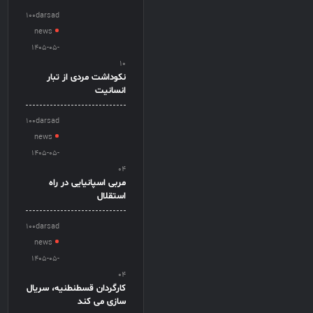
100darsad
news
1405-05-
10
نکوداشت مردی از تبار
انسانیت
100darsad
news
1405-05-
04
مربی اسپانیایی در راه
استقلال
100darsad
news
1405-05-
04
کارگردان قسطنطنیه، سریال
سازی می کند