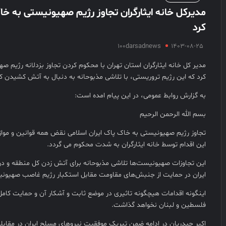
مدیرکل خانه ایثارگران تجاوز رژیم صهیونیستی به خ
کرد
100darsadnews
1403-08-25
مدیر کل خانه ایثارگران استان تهران با محکوم کردن تجاوز بزدلانه رژیم ص
کرد که این رژیم تروریستی، با تلاشی مذبوحانه به دنبال به آتش کشیدن 
به گزارش روابط عمومی، در این پیام امده است:
بسم الله الرحمن الرحیم
تجاوز رژیم صهیونیستی به خاک پاک ایران اسلامی نقض همه قوانین و موازی
این اقدام توسط خانه ایثارگران به شدت محکوم می گردد.
این تجاوزات صهیونیست‌ها تلاشی مذبوحانه برای آتش زدن کل منطقه و د
ایران در حمایت از جنبش‌های مقاومت مقابل استکبار رژیم غاصب صهیون
اینگونه اقدامات هیچگونه تاثیری در موضع ثابت و آشکار آن و حمایت کامل
فلسطین و لبنان نخواهد گذاشت.
اکبر حیدریان در ادامه ضمن تبریک موفقیت نیروهای مسلح ایران در مقابله 