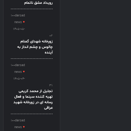
رویداد مشق ناتمام
100darsad
news
1405-05-
02
زورخانه شهدای گمنام
چالوس و چشم انداز به
آینده
100darsad
news
1405-04-
31
تجلیل از محمد کریمی
تهیه کننده سینما و فعال
رسانه ای در زورخانه شهید
عراقی
100darsad
news