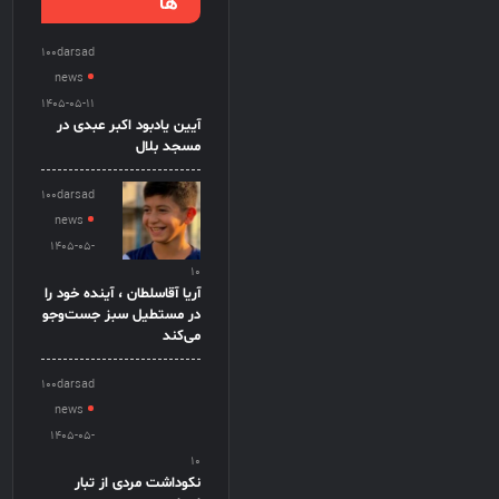
ها
100darsad
news
1405-05-11
آیین یادبود اکبر عبدی در
مسجد بلال
100darsad
news
1405-05-
10
آریا آقاسلطان ، آینده خود را
در مستطیل سبز جست‌وجو
می‌کند
100darsad
news
1405-05-
10
نکوداشت مردی از تبار