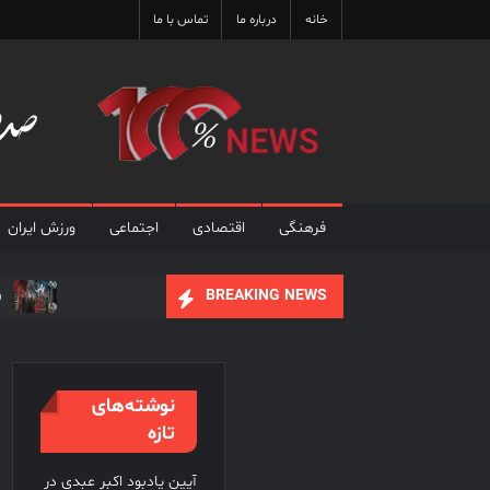
Ski
خانه
درباره ما
تماس با ما
t
conten
فرهنگی
اقتصادی
اجتماعی
ورزش ایران
ف
BREAKING NEWS
علی نصیریان : ایرا
فیلم های نوروزی به توف
نوشته‌های
تازه
آیین یادبود اکبر عبدی در