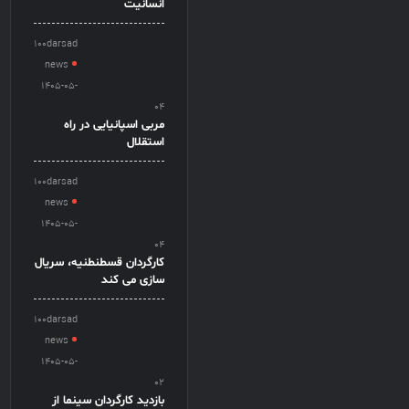
انسانیت
100darsad
news
1405-05-
04
مربی اسپانیایی در راه
استقلال
100darsad
news
1405-05-
04
کارگردان قسطنطنیه، سریال
سازی می کند
100darsad
news
1405-05-
02
بازدید کارگردان سینما از