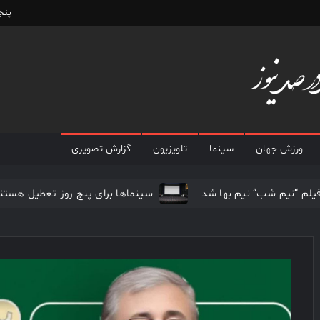
پنجشن
پایگاه
پایگاه
خبری
خبری
100
درصد
ورزش جهان
سینما
تلویزیون
گزارش تصویری
100
نیوز
درصد
یلم “نیم شب” نیم بها شد
سینماها برای پنج‌ روز تعطیل هستن
ن از بین رفتنی نیست
پوران درخشنده و باز هم تهیه کنندگی
نیوز
یق دست پیدا نکردند
سهم سینما از هر سانس فقط ۵ بلیت