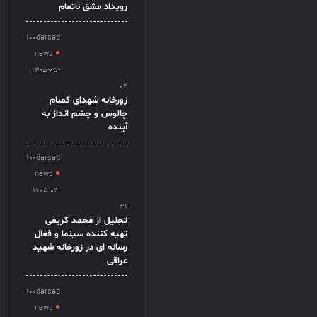
رویداد مشق ناتمام
100darsad
news
1405-05-
02
زورخانه شهدای گمنام
چالوس و چشم انداز به
آینده
100darsad
news
1405-04-
31
تجلیل از محمد کریمی
تهیه کننده سینما و فعال
رسانه ای در زورخانه شهید
عراقی
100darsad
news