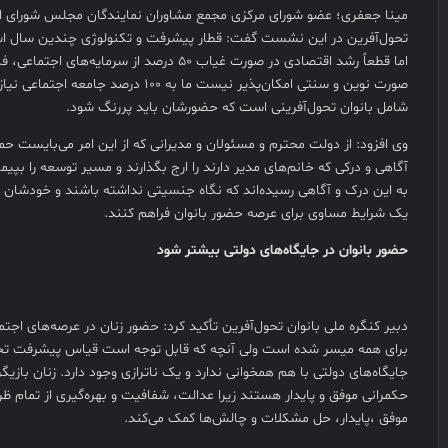
مینا جعفری؛ عضو شورای مرکزی مجمع مشاوران نمایندگان مجلس شورای اسل
تحول‌آفرین در این نشست گفت: قطار پیشرفت و تکنولوژی چندین سال ا
اما قطعاً رشد اقتصادی در صورت غیاب ۵۰ درصد از سرما
شامل بانوان تحول‌آفرینی است که حضورشان باید پررنگ شود.
وی افزود: از دولت محترم و مسئولان و مدیرانی که از این امر می‌بایست ح
آگاهی و درکی که خانم‌های مدیر دارند را ارج بگذارند و مسیر توسعه را بپیم
به این درک و آگاهی رسیده‌اند که نگاه جنسیتی نداشته باشند و خودشان ب
یک شرایط مساوی برای عرصه حضور بانوان فراهم کنند.
حضور بانوان در جایگاه‌های دولتی بیشتر شود
دبیر کنگره ملی بانوان تحول‌آفرین تأکید کرد: حضور زنان در عرصه‌های اجتما
برای همه میسر شده است ولی آنچه که قابل توجه است قیاس پیشرفت تحص
جایگاه‌های دولتی با هم همخوانی ندارد و یک ناترازی وجود دارد. زنان بازیگ
حکمرانی موفق و پایدار هستند زیرا عدالت، شفافیت و بهره‌گیری از تمام ظر
موفق ،پایدار، حل مشکلات و چالش‌ها کمک می‌کند.