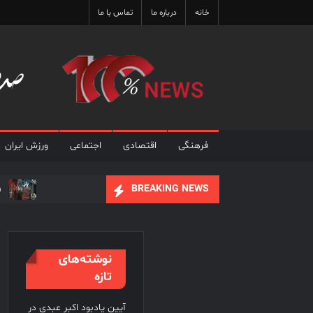
Ski
خانه
درباره ما
تماس با ما
t
conten
فرهنگی
اقتصادی
اجتماعی
ورزش ایران
ف
BREAKING NEWS
علی نصیریان : ایرا
فیلم های نوروزی به توف
نوشته‌های
تازه
آیین یادبود اکبر عبدی در