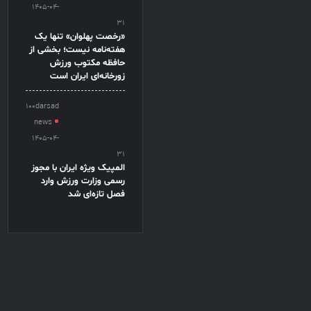
1405-04-
31
«رخصت پهلوان» تنها یک
هفته‌نامه نیست؛ بخشی از
حافظه مکتوب ورزش
زورخانه‌ای ایران است
100darsad
news
1405-04-
31
المپیک ویژه ایران با مجوز
رسمی وزارت ورزش وارد
فصل تازه‌ای شد