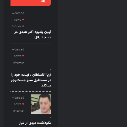
ها
100darsad
news
1405-05-11
آیین یادبود اکبر عبدی در
مسجد بلال
100darsad
news
1405-05-
10
آریا آقاسلطان ، آینده خود را
در مستطیل سبز جست‌وجو
می‌کند
100darsad
news
1405-05-
10
نکوداشت مردی از تبار