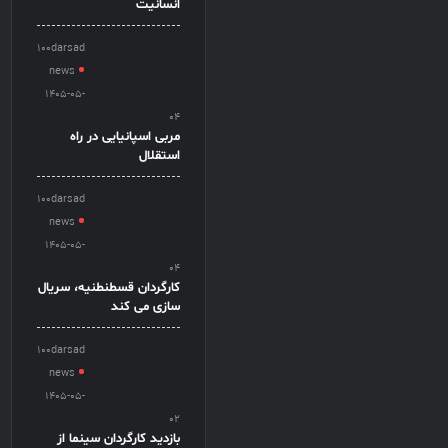
انسانیت
100darsad
news
1405-05-
04
مربی اسپانیایی در راه
استقلال
100darsad
news
1405-05-
04
کارگردان قسطنطنیه، سریال
سازی می کند
100darsad
news
1405-05-
02
بازدید کارگردان سینما از