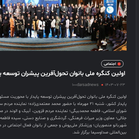
اجتماعی
اولین کنگره ملی بانوان تحول‌آفرین پیشران توسعه پا
100darsadnews
1403-07-23
اولین کنگره ملی بانوان تحول‌آفرین پیشران توسعه پایدار با محوریت مسئو
پایدار کشور، شنبه ۲۱ مهرماه با حضور محمد معتمدی‌زاده؛ نمایند
شورای اسلامی، فاطمه محمدبیگی؛ نماینده مردم قزوین، آبیک و الوند در 
جلالی؛ معاون وزیر میراث فرهنگی، گردشگری و صنایع دستی، سیده فاطمه م
شهربانو منصوریان؛ ورزشکار ملی‌پوش و جمعی از بانوان فعال اجتماعی در
بین‌المللی صداوسیما برگزار شد.