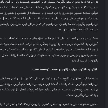
وی ادامه داد: بانوان تحول‌آفرین بسیار حائز اهمیت هستند زیرا بر این باورن
مدیریت کنند و پیشروندگان این حکمرانی باشند. بانوان مدت هاست که با ت
موفق شدند مسیر خودداری را طی کنند و با استفاده از همدلی و همیاری م
بپیمایند و موانع پیش روی بانوان با همت بلند بانوان تک به تک در حال 
می‌توانیم بگوییم که ما بانوان می‌توانیم در کنار مردان این سرزمین بایستیم
این مملکت به ارمغان بیاوریم
جعفری در پایان گفت: بانوان کشور ما در حوزه‌های سیاست، اقتصاد، صنع
آموزش به قطعیت می‌توانند به بهبود زندگی تمام مردم کمک کنند. باید
از هر نگاه جنسیتی برای پیشرفت کشور تلاش کنیم. عدالت جنسیتی در ح
معظم رهبری و رئیس جمهور محترم با حمایت از وزارت خانم فرزانه صادق،
بانوان را ثابت کردند.
یافتن و بافتن، مهارت زنان در مسیر توسعه است
مریم جلالی؛ معاون صنایع‌دستی و هنرهای سنتی کشور نیز در این همایش با
می‌تواند جایگزین نفت باشد، گفت: این حوزه می تواند جایگزین حوزه‌های
می‌زند. صنایع‌دستی ساحت اجتماعی دارد چرا که پیوند نسلی از آن نشات م
چرا که ارزش‌آفرین است.
معاون صنایع‌دستی و هنرهای سنتی کشور با بیان اینکه کدام هنر در دنیا 