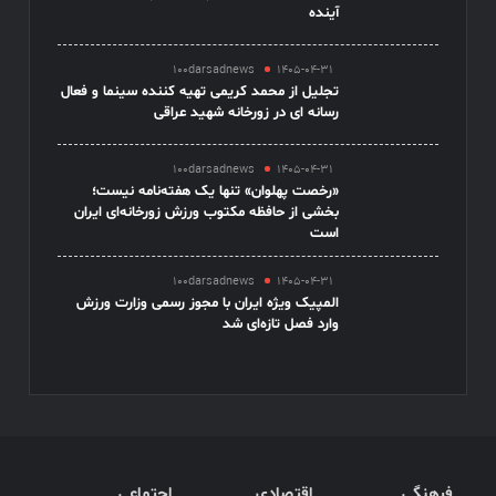
آینده
100darsadnews
1405-04-31
تجلیل از محمد کریمی تهیه کننده سینما و فعال
رسانه ای در زورخانه شهید عراقی
100darsadnews
1405-04-31
«رخصت پهلوان» تنها یک هفته‌نامه نیست؛
بخشی از حافظه مکتوب ورزش زورخانه‌ای ایران
است
100darsadnews
1405-04-31
المپیک ویژه ایران با مجوز رسمی وزارت ورزش
وارد فصل تازه‌ای شد
فرهنگی
اقتصادی
اجتماعی