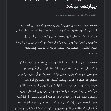
فیلم های نوروزی به توفیق دست پیدا نکردند
چهاردهم نباشد
فیلم کیمیایی متوقف شد
100darsadnews
1403-05-12
محمد جواد محمدی نوری دبیرکل جمعیت جوانان انقلاب
اسلامی ضمن اشاره به شهادت اسماعیل هنیه به عنوان یکی
دیگر از نشانه های تروریسم بودن رژیم جعلی اسرائیل ،
تدوین راهبرد جدی و برخوردار از عزت و اقتدار ایران در عرصه
بین المللی را مهمترین انتظار مردم از دولت چهاردهم
دانست.
محمدی نوری با تاکید بر گفتمان مطرح شده از سوی دکتر
پزشکیان مبنی بر تشکیل دولت وفاق ملی از گروههای
سیاسی خواست برای تحقق رفاه ، امنیت و آرامش مردم از
سهم خواهیهای حزبی پرهیز کنند. وی تصریح کرد رمز
موفقیت دولت جدید حفظ آرامش و تزریق امید به دولتی
برآمده از اراده مردم خواهد بود و در این بین انتظار میرود
رویکرد بهره گیری از جوانان در عرصه اجرایی بیش از گذشته
مورد توجه آقای پزشکیان قرار گیرد. محمدی نوری افزود: به
گونه ای که اطلاع یافتم همچون سنوات گذشته شنیدم برخی