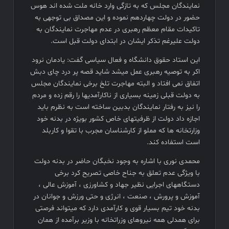
نمایندگان مجلس که به تازگی وارد خانه ملت شده اند هوس
حضور در دولت چهاردهم نموده و این مصداق بی توجهی به
تاکیدات مقام معظم رهبری در عدم مهاجرت نمایندگان به
دولت علیرغم تذکر ایشان در ابتدای دولت قبل است.
این استاد حقوق دانشگاه و فعال سیاسی گفت: یادمان نرود
اکر به توصیه رهبری عمل میشد شاید قصه پر درد چای دبش
اتفاق نمی افتاد و البته مهاجرت تلخ برخی نمایندگان مجلس
به دولت قبلی زمینه بسیاری از ناکارآمدیها را رقم زده و مردم
را نیز به رفتار نمایندگان بدبین ساخته است به نظرم باید
اجازه داد دولت از ظرفیتهای خاص کشور بویژه در بدنه خود
وزارتخانه ها که مملو از کارشناسان مجرب با تقوا و کاربلد
است استفاده کند.
محمدی نوری با اشاره به وجود نخبگان حاضر در بدنه دولت
با ویژگی عدم تعلق به جناح خاصی تصریح کرد برخی
دستگاههای اجرایی نظیر جهاد و کشاورزی ، آموزش عالی ،
آموزش و پرورش ، صنعت ، انرژی و حتی ورزش و جوانان در
بدنه خود تیم بسیار قوی و کارآمدی دارد که میتواند فرصتی
برای همدلی همه نیروهای وزراتخانه با وزیر برآمده از همان