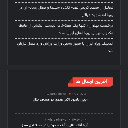
تجلیل از محمد کریمی تهیه کننده سینما و فعال رسانه ای در
زورخانه شهید عراقی
«رخصت پهلوان» تنها یک هفته‌نامه نیست؛ بخشی از حافظه
مکتوب ورزش زورخانه‌ای ایران است
المپیک ویژه ایران با مجوز رسمی وزارت ورزش وارد فصل تازه‌ای
شد
آخرین ارسال ها
100darsadnews
1405-05-11
آیین یادبود اکبر عبدی در مسجد بلال
100darsadnews
1405-05-10
آریا آقاسلطان ، آینده خود را در مستطیل سبز