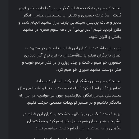
فیلم کیمیایی متوقف شد
محمد کریمی تهیه کننده فیلم “نذر بی بی” با تایید خبر فوق
گفت : مذاکرات حضوری و تلفنی با محمدعلی عباس زادگان
مدیر و مالک پردیس سینمایی پارک بازار مشهد انجام شده و
مقرر گردید فیلم “نذر بی‌بی” در دهه سوم محرم در مشهد
پخش و اکران شود.
وی بیان داشت : با اکران این فیلم مناسبتی در مشهد به
اتفاق بازیگران فیلم با علاقه‌مندان به این نوع آثار دیداری
حضوری خواهیم داشت و چند روزی را در کنار مردم خوب و
هنر دوست مشهد سپری خواهیم کرد.
محمد کریمی ضمن تشکر از حرکت انسان دوستانه
عباس‌زادگان اضافه کرد ” ما به حمایت سینما و اشخاصی مثل
محمدعلی عباس‌زادگان نیازمندیم چون می‌خواهیم در این راه
ماندگار باشیم و در مسیر تولیدات مذهبی حرکت کنیم.
تهیه کننده “نذر بی بی” اظهار داشت: با اکران این فیلم در
مشهد از هنرمندان هم تجلیل خواهیم کرد و هیئت‌های
مذهبی را به تماشای این فیلم دعوت خواهیم نمود.