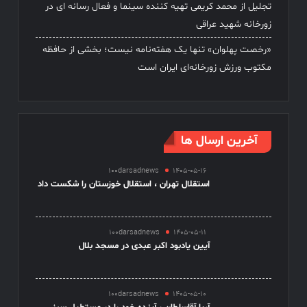
تجلیل از محمد کریمی تهیه کننده سینما و فعال رسانه ای در
زورخانه شهید عراقی
«رخصت پهلوان» تنها یک هفته‌نامه نیست؛ بخشی از حافظه
مکتوب ورزش زورخانه‌ای ایران است
آخرین ارسال ها
100darsadnews
1405-05-16
استقلال تهران ، استقلال خوزستان را شکست داد
100darsadnews
1405-05-11
آیین یادبود اکبر عبدی در مسجد بلال
100darsadnews
1405-05-10