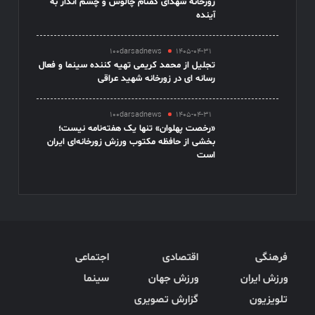
زورخانه شهدای گمنام چالوس و چشم انداز به
آینده
100darsadnews
1405-04-31
تجلیل از محمد کریمی تهیه کننده سینما و فعال
رسانه ای در زورخانه شهید عراقی
100darsadnews
1405-04-31
«رخصت پهلوان» تنها یک هفته‌نامه نیست؛
بخشی از حافظه مکتوب ورزش زورخانه‌ای ایران
است
فرهنگی
اقتصادی
اجتماعی
ورزش ایران
ورزش جهان
سینما
تلویزیون
گزارش تصویری