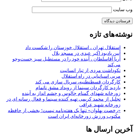
وب‌ سایت
نوشته‌های تازه
استقلال تهران ، استقلال خوزستان را شکست داد
آیین یادبود اکبر عبدی در مسجد بلال
آریا آقاسلطان ، آینده خود را در مستطیل سبز جست‌وجو
می‌کند
نکوداشت مردی از تبار انسانیت
مربی اسپانیایی در راه استقلال
کارگردان قسطنطنیه، سریال سازی می کند
بازدید کارگردان سینما از رویداد مشق ناتمام
زورخانه شهدای گمنام چالوس و چشم انداز به آینده
تجلیل از محمد کریمی تهیه کننده سینما و فعال رسانه ای در
زورخانه شهید عراقی
«رخصت پهلوان» تنها یک هفته‌نامه نیست؛ بخشی از حافظه
مکتوب ورزش زورخانه‌ای ایران است
آخرین ارسال ها