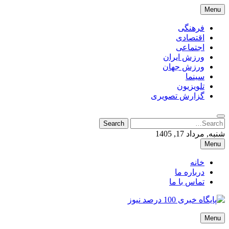
Skip
Menu
to
content
فرهنگی
اقتصادی
اجتماعی
ورزش ایران
ورزش جهان
سینما
تلویزیون
گزارش تصویری
Search
Search
for:
شنبه, مرداد 17, 1405
Menu
خانه
درباره ما
تماس با ما
پایگاه خبری 100 درصد نیوز
Menu
پایگاه خبری 100 درصد نیوز