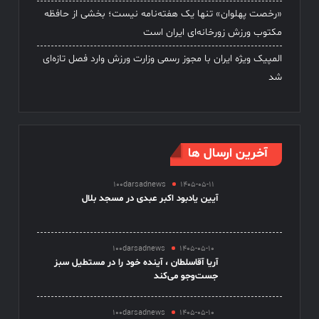
«رخصت پهلوان» تنها یک هفته‌نامه نیست؛ بخشی از حافظه
مکتوب ورزش زورخانه‌ای ایران است
المپیک ویژه ایران با مجوز رسمی وزارت ورزش وارد فصل تازه‌ای
شد
آخرین ارسال ها
100darsadnews
1405-05-11
آیین یادبود اکبر عبدی در مسجد بلال
100darsadnews
1405-05-10
آریا آقاسلطان ، آینده خود را در مستطیل سبز
جست‌وجو می‌کند
100darsadnews
1405-05-10