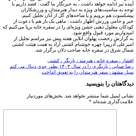
آینده نیز ادامه خواهد داشت ، به خبرنگار ما گفت : قصد داریم با
توجه به مناسبت‌های ویژه به دیدار هنرمندان و ورزشکاران
پیشکسوت هم برویم و با شاخه‌های گل از آنان تجلیل کنیم.
خیر و حامی ورزش اظهار داشت : ماهی یک بار هم با دعوت از
کودکان معلول ذهنی جشن ویژه‌ای را در سفره خانه برپا می‌کنیم که
امیدواریم مورد قبول واقع شود.
به گزارش رخصت پهلوان آنلاین هفته پیش نیز مراسم تجلیل از
امیرعلی آذرپیرا چهره خوشنام کشتی آزاد به همت هیئت کشتی
شمال شرق در سفره خانه صاحب دلان برگزار شد.
افشار ، سفره خانه ، هنرمند ، بازیگر ، کشتی
راهبری
رضا ضیایی : بازیگری را در سال ۱۴۰۳ بطور جدی دنبال می کنم
سیل مشهد ، سفر هنرمندان را به تعویق انداخت
نوشته
دیدگاهتان را بنویسید
نشانی ایمیل شما منتشر نخواهد شد.
بخش‌های موردنیاز
علامت‌گذاری شده‌اند
*