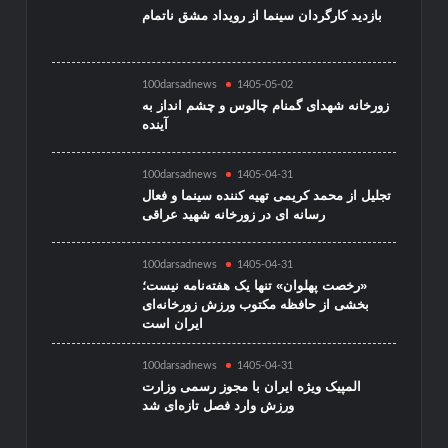
بازدید کارگردان سینما از رویداد مشق ناتمام
100darsadnews
1405-05-02
زورخانه شهدای گمنام چالوس و چشم انداز به
آینده
100darsadnews
1405-04-31
تجلیل از محمد کریمی تهیه کننده سینما و فعال
رسانه ای در زورخانه شهید عراقی
100darsadnews
1405-04-31
«رخصت پهلوان» تنها یک هفته‌نامه نیست؛
بخشی از حافظه مکتوب ورزش زورخانه‌ای
ایران است
100darsadnews
1405-04-31
المپیک ویژه ایران با مجوز رسمی وزارت
ورزش وارد فصل تازه‌ای شد