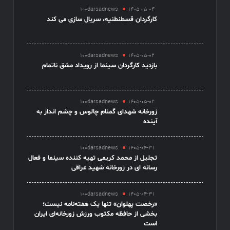
100darsadnews
1405-05-04
کارگردان قسطنطنیه، سریال سازی می کند
100darsadnews
1405-05-02
بازدید کارگردان سینما از رویداد مشق ناتمام
100darsadnews
1405-05-02
زورخانه شهدای گمنام چالوس و چشم انداز به
آینده
100darsadnews
1405-04-31
تجلیل از محمد کریمی تهیه کننده سینما و فعال
رسانه ای در زورخانه شهید عراقی
100darsadnews
1405-04-31
«رخصت پهلوان» تنها یک هفته‌نامه نیست؛
بخشی از حافظه مکتوب ورزش زورخانه‌ای ایران
است