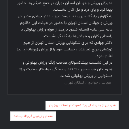
سهم سینما از هر سانس فقط ۵ بلیت
مدیرکل ورزش و جوانان استان تهران در جمع هیئتی‌ها حضور
فیلم های نوروزی به توفیق دست پیدا نکردند
پیدا کرد و پای درد و دل آنان نشست.
به گزارش پایگاه خبری ۱۰۰ درصد نیوز ، دکتر جوادی مدیر کل
فیلم کیمیایی متوقف شد
ورزش و جوانان استان تهران با حضور در هیئت اول مظلوم
عالم علی علیه السلام ضمن بازدید از موزه ورزش پهلوانی با
باستانی کاران و هیئتی‌ها به گفتگو نشست.
دکتر جوادی که برای شکوفایی ورزش استان تهران از هیچ
کوششی دریغ نمی‌کند ، حمایت خود را از ورزش زورخانه‌ای نیز
اعلام نمود.
در این نشست پیشکسوتان صاحب زنگ ورزش پهلوانی و
هنرمندان هم حضور داشتند و جملگی خواستار حمایت ویژه
مسئولین از ورزش پهلوانی شدند.
هیات ، جوادی ، استان تهران
راهبری
قدردانی از هنرمندان پیشکسوت در آستانه روز پدر
نوشته
مقدم و زیتونی قرارداد بستند