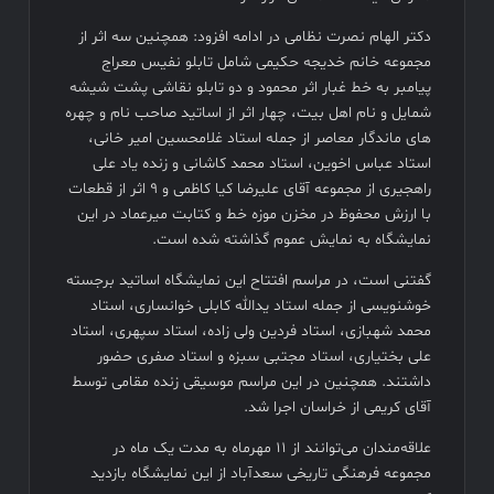
دکتر الهام نصرت نظامی در ادامه افزود: همچنین سه اثر از
مجموعه خانم خدیجه حکیمی شامل تابلو نفیس معراج
پیامبر به خط غبار اثر محمود و دو تابلو نقاشی پشت شیشه
شمایل و نام اهل بیت، چهار اثر از اساتید صاحب نام و چهره
های ماندگار معاصر از جمله استاد غلامحسین امیر خانی،
استاد عباس اخوین، استاد محمد کاشانی و زنده یاد علی
راهجیری از مجموعه آقای علیرضا کیا کاظمی و ٩ اثر از قطعات
با ارزش محفوظ در مخزن موزه خط و کتابت میرعماد در این
نمایشگاه به نمایش عموم گذاشته شده است.
گفتنی است، در مراسم افتتاح این نمایشگاه اساتید برجسته
خوشنویسی از جمله استاد یدالله کابلی خوانساری، استاد
محمد شهبازی، استاد فردین ولی زاده، استاد سپهری، استاد
علی بختیاری، استاد مجتبی سبزه و استاد صفری حضور
داشتند. همچنین در این مراسم موسیقی زنده مقامی توسط
آقای کریمی از خراسان اجرا شد.
علاقه‌مندان می‌توانند از ۱۱ مهرماه به مدت یک ماه در
مجموعه فرهنگی تاریخی سعدآباد از این نمایشگاه بازدید