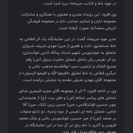
در موزه خط و کتابت میرعماد برپا شده است.
وی افزود: این رویداد هنری و معنوی با همکاری و مشارکت
مجموعه داران و اساتید صاحب نام در مجموعه فرهنگی
تاریخی سعدآباد صورت گرفته است.
مدیر موزه میرعماد گفت: در این نمایشگاه یک اثر قطاعی به
خط نستعلیق، ثلث و طغری از میرزا مهدی شریف شیرازی
متعلق به خوشنویس شهیر استاد یدالله کابلی خوانساری؛
دو اثر نفیس یکی شامل شمایل حضرت رسول (ص) رقم
صنیع الملک و تذهیب سید ابوالقاسم مذهب باشی و
دیگری قطاعی به خط تعلیق «اطیعوا الله و اطیعوا الرسول» از
مجموعه آقای مهدی عتیقی مقدم به نمایش درآمده است.
وی در ادامه افزود: ٩ اثر از مجموعه آقای مجید قیصری شامل
شمایل های پیامبر اسلام (ص) و اهل بیت (ع) از هنرمندانی
چون حسین قوللر‏آقاسی، میرزا حسن زرین کلک، میرزا آقا
امامی، شمایل نامه ای نفیس از دوره زندیه، دو تابلو صلوات
بر محمد (ص) از میر حسین خوشنویس باشی و ملک محمد
قزوینی و آثاری با نام پنج تن آل عبا در این نمایشگاه در
معرض دید علاقه مندان قرار دارد.