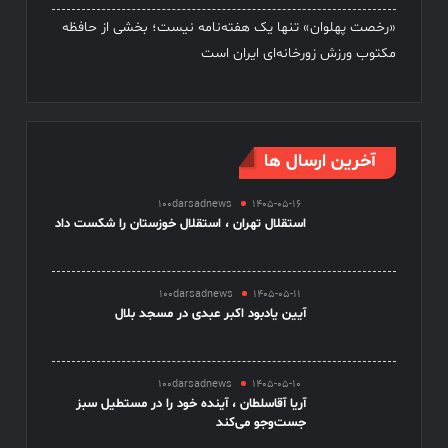
«رخصت پهلوان» تنها یک هفته‌نامه نیست؛ بخشی از حافظه
مکتوب ورزش زورخانه‌ای ایران است
آخرین ارسال ها
100darsadnews
1405-05-16
استقلال تهران ، استقلال خوزستان را شکست داد
100darsadnews
1405-05-11
آیین یادبود اکبر عبدی در مسجد بلال
100darsadnews
1405-05-10
آریا آقاسلطان ، آینده خود را در مستطیل سبز
جست‌وجو می‌کند