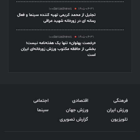
100darsadnews
1405-04-31
تجلیل از محمد کریمی تهیه کننده سینما و فعال
رسانه ای در زورخانه شهید عراقی
100darsadnews
1405-04-31
«رخصت پهلوان» تنها یک هفته‌نامه نیست؛
بخشی از حافظه مکتوب ورزش زورخانه‌ای ایران
است
فرهنگی
اقتصادی
اجتماعی
ورزش ایران
ورزش جهان
سینما
تلویزیون
گزارش تصویری