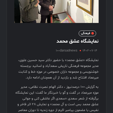
سهم سینما از هر سانس فقط ۵ بلیت
فیلم های نوروزی به توفیق دست پیدا نکردند
فیلم کیمیایی متوقف شد
فرهنگی
نمایشگاه عشق محمد
100darsadnews
1402-07-14
نمایشگاه «عشق محمد» با حضور دکتر سید حسین علوی،
مدیر مجموعه فرهنگی تاریخی سعدآباد و اساتید برجسته
خوشنویسی و مجموعه داران خصوصی در موزه خط و کتابت
میرعماد افتتاح شد و بازدید از آن همچنان ادامه دارد.
به گزارش ۱۰۰ درصدنیوز ، دکتر الهام نصرت نظامی، مدیر
موزه میرعماد در گفت و گو با خبرنگار ما گفت: این نمایشگاه
برگرفته از شعر سعدی «سعدی اگر عاشقی کنی و جوانی
عشق محمد بس است و آل محمد» و نمایش ٢٨ اثر فاخر و
نفیس با مضمون پیامبر اکرم از دوره زندیه تا دوران معاصر