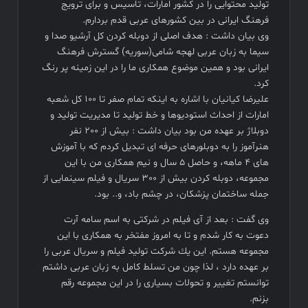
توليد محتوایى را در كشور امارات، تاسیس و براى ترويج
فرهنگ ايرانى در بين كشورهاى عربى قدم بردارم.
وی بیان داشت : هدف اصلى از دوبله كردن كل آرشيو صدا و
سيما به زبان عربى لهجه شامى(سوريه) گسترش فرهنگ
ایرانی بود و همین موضوع همکاری ما را در این زمینه پر رنگ
کرد.
علیرضا کیانیان با اشاره به اینکه تمام صفر تا ١٠٠ كل شعبه
امارات از احداث استوديوها و خط توليد تا مديريت توليد و
دوبلاژ بر عهده من بود بیان داشت : بيش از ٢٠٠ نفر
هنرآموز را به دوبلورهاى حرفه اى تبديل كردم که با آموزش
هاى ٤ ماهه، و حاصل ٥ سال و نيم همكارى من با اين
مجموعه، دوبله كردن بيش از ٣٠٠ سريال و فيلم سينمايى از
جمله ساختمان پزشكان، در چشم باد، و.. بود.
وی گفت : بعد از آى فيلم در شركتى به اسم سامه آرت
دعوت به کار شدم و تا به امروز مفتخر به همكارى با اين
مجموعه هستم. اين يك شركت توليد فيلم و سريال عربى را
بر عهده دارد ، لذا چون من تسلط كامل به زبان عربى داشتم
توانستم تغییر و تحولات بسیاری را در این مجموعه رقم
بزنم.