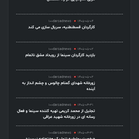
100darsadnews
1405-05-04
کارگردان قسطنطنیه، سریال سازی می کند
100darsadnews
1405-05-02
بازدید کارگردان سینما از رویداد مشق ناتمام
100darsadnews
1405-05-02
زورخانه شهدای گمنام چالوس و چشم انداز به
آینده
100darsadnews
1405-04-31
تجلیل از محمد کریمی تهیه کننده سینما و فعال
رسانه ای در زورخانه شهید عراقی
100darsadnews
1405-04-31
«رخصت پهلوان» تنها یک هفته‌نامه نیست؛