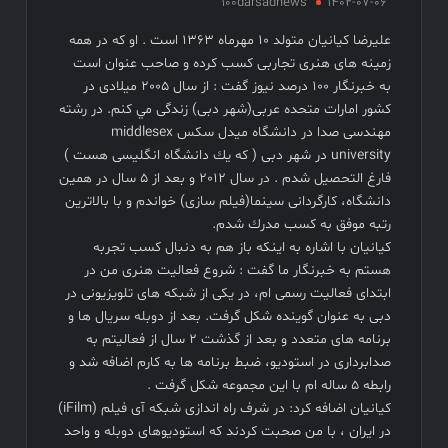
سهم سینما از هر سانس فقط ۵ بلیت
100darsadnews
1402-07-06
فیلم های نوروزی به توفیق دست پیدا نکردند
عليرضا كيانيان متولد ١٠ مهرماه ١٣٦٣ است . او که در همه
فیلم کیمیایی متوقف شد
زمینه های هنری تجاربی کسب کرده و صاحب عنوان است
به خبرنگار ۱۰۰ درصد نیوز گفت : از سال ٢٠٠٥ ميلادى در
كشور امارات متحده عربی(شهر دبی) زندگى مي كنم. در رشته
مهندسى صدا در دانشگاه ميدل سكس middlesex
university در شهر دبی ( كه يك دانشگاه انگليسى هست )
فارغ التحصيل شدم . در سال ٢٠١٢ و بعد از ٥ سال در همين
دانشگاه، كارگردانى سينما(فيلم سازى) خواندم و با بالاترين
رتبه موفق به كسب مدرك شدم.
کیانیان با اشاره به اینکه باز هم به دنبال کسب تجربه
هستم به خبرنگار ما گفت : شروع فعاليت هنرى من در
ابتداى فعاليت رسمى ام، در یکی از شبكه های تلویزیونی در
دبی به عنوان گوينده شکل گرفت. بعد از دوبله سريال ها و
برنامه هاى متعدد و بعد از گذشت ٢ سال از فعاليتم به
صدابردارى در استوديو، ضبط برنامه ها به كارم اضافه شد و
رابطه ٥ ساله ام با اين مجموعه شکل گرفت .
کیانیان اضافه کرد: در شرف راه اندازی شبكه آى فيلم (iFilm)
در ايران ، با من صحبت كردند كه استوديوهاى دوبله و واحد