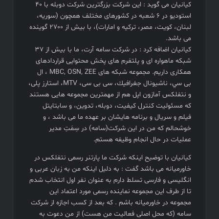
کیانیان می گوید : اين شركت بزرگترين شركت دوبله با ٤٠
استوديو در ٦ شعبه در كشورهاى مختلف همچون (سوريه،
لبنان، كويت، مصر، تركيه و امارات)، با بيش از ٢٧٠٠ گوينده
می باشد.
کیانیان اضافه کرد : در شركت سامه آرت، ما با بيش از ٣٧
شبكه ماهواره اى و پلتفرم هاى پخش محتوایى قراردادهاى
همكارى داريم. مجموعه شبكه هاى MBC, OSN, ZEE ، ال
بى سي، ناشيونال جغرافيك، سى بى سى، MTV، استارز پلى،
و نتفلكس آمازون اپل هم از مهمترين مجموعه هايى هستند
كه مسئوليت كنترل كيفيت، دوبله، تدوين، و سابتايتل
فيلم و سريال و برنامه هایشان بر عهده ما می باشد ، و
خوشحالم كه من در اين شركت(سامه) در سِمَتِ مدير
عمليات در حال انجام وظيفه هستم.
کیانیان با توضیح اینکه شركت ما پارتنر رسمى نتفلكس در
خاورميانه می باشد گفت : به دليل اینکه من به زبان عربى و
انگليسى و فارسى تسلط دارم به عنوان نفر اول انتخاب شدم
تا از طرف اين مجموعه نماينده رسمى مورد اعتماد اين
مجموعه در خاورميانه باشم . که بعد از كسب اجازه از شركت
سامه (كه محل اصلى فعاليت من هست) از من دعوت به