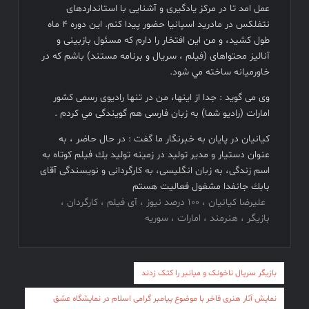
عمل امد تا در مركز يادگيرى و آشنايى با استانداردهاى
نتفلكس در مادريد اسپانيا حضور پيدا كنم. اين دوره ٤ ماه
طول كشيد، و من اين افتخار را دارم كه مسئول بازبينى و
آناليز محتواهاى (فيلم ، سريال و برنامه مستند) باشم كه در
خاورميانه ساخته مي شود.
وی می گوید : جدا از اينها، من در تنها راديوى رسمى كشور
امارات (راديو شما) به زبان فارسى هم گويندگى مي كردم .
کیانیان در پایان به خبرنگار ما گفت : در حال حاضر ، به
عنوان دستیار و مدیر تولید در زمینه تولید يك فيلم كوتاه به
اسم زندگى، به زبان انگليسى، به كارگردانى و نويسندگى آقاى
بابك جانفدا مشغول فعالیت هستم
علیرضا کیانیان ، ۱۰۰ درصد نیوز ، آی فیلم ، کارگردان ،
بازیگر ، هنرمند ، امارات ، سوریه
راهبری
بازیگر سریال ناخونک‌ و میانبر را کتک زدند
نوشته
نمایش آثار هنری فاخر با موضوع پیامبر گرامی اسلام در نمایشگاه عشق