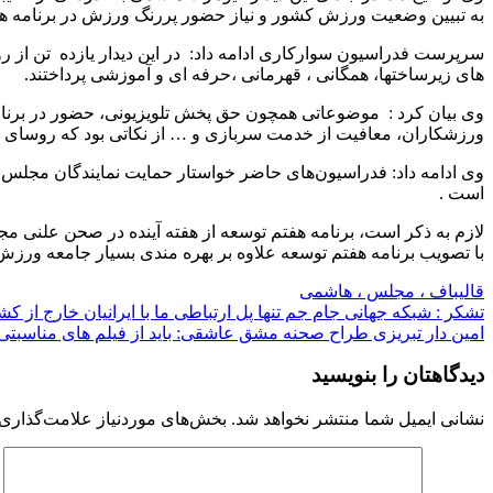
به تبیین وضعیت ورزش کشور و نیاز حضور پررنگ ورزش در برنامه ه
سرپرست فدراسیون سوارکاری ادامه داد: در این دیدار یازده تن از
های زیرساختها، همگانی ، قهرمانی ،حرفه ای و آموزشی پرداختند.
وی بیان کرد : موضوعاتی همچون حق پخش تلویزیونی، حضور در برنام
ورزشکاران، معافیت از خدمت سربازی و … از نکاتی بود که روسای فدر
وی ادامه داد: فدراسیون‌های حاضر خواستار حمایت نمایندگان مجلس 
است .
لازم به ذکر است، برنامه هفتم توسعه از هفته آینده در صحن علنی م
با تصویب برنامه هفتم توسعه علاوه بر بهره مندی بسیار جامعه ورز
قالیباف ، مجلس ، هاشمی
راهبری
تشکر : شبکه جهانی جام جم تنها پل ارتباطی ما با ایرانیان خارج از 
امین دار تبریزی طراح صحنه مشق عاشقی: باید از فیلم های مناسبتی
نوشته
دیدگاهتان را بنویسید
نشانی ایمیل شما منتشر نخواهد شد.
بخش‌های موردنیاز علامت‌گذاری 