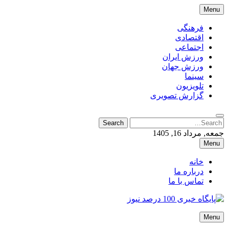
Skip
Menu
to
content
فرهنگی
اقتصادی
اجتماعی
ورزش ایران
ورزش جهان
سینما
تلویزیون
گزارش تصویری
Search
Search
for:
جمعه, مرداد 16, 1405
Menu
خانه
درباره ما
تماس با ما
پایگاه خبری 100 درصد نیوز
Menu
پایگاه خبری 100 درصد نیوز