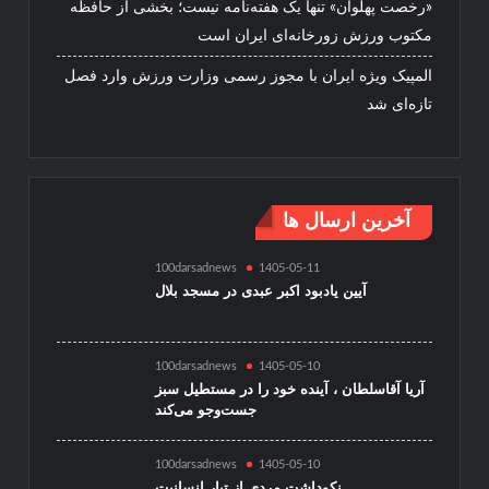
«رخصت پهلوان» تنها یک هفته‌نامه نیست؛ بخشی از حافظه
مکتوب ورزش زورخانه‌ای ایران است
المپیک ویژه ایران با مجوز رسمی وزارت ورزش وارد فصل
تازه‌ای شد
آخرین ارسال ها
100darsadnews
1405-05-11
آیین یادبود اکبر عبدی در مسجد بلال
100darsadnews
1405-05-10
آریا آقاسلطان ، آینده خود را در مستطیل سبز
جست‌وجو می‌کند
100darsadnews
1405-05-10
نکوداشت مردی از تبار انسانیت