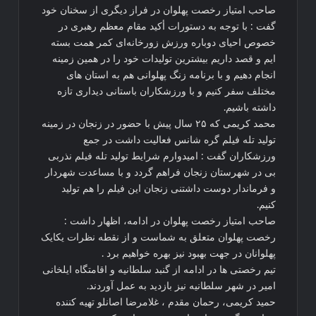
صاحب امتیاز رخصت پهلوان در فراز دیگری از سخنان خود
گفت : با توجه به دستورات أکید مقام معظم رهبری در
خصوص احیای دوباره ورزش زورخانه‌ای کمر همت بسته
ایم و قصد داریم بیشترین تولیدات خود را در همین زمینه
انجام دهیم و با برنامه زنگ پهلوانی هم به استان های
مختلف سفر کنیم و با ورزشکاران باستانی دیداری تازه
داشته باشیم.
محمد کریمی که ۲۵ سال پیش با حضور در زنجان در زمینه
تولید تله فیلم گره شانس فعالیت داشت در جمع
ورزشکاران گفت : امیدوارم شرایط تولید تله فیلم نذربی
بی در شهرستان زنجان فراهم گردد و با مساعدت شهردار
و فرماندار دوست داشتنی زنجان این فیلم را هم تولید
کنیم.
صاحب امتیاز رخصت پهلوان در ادامه، اظهار داشت :
رخصت پهلوان متعلق به شماست و از نقطه نظرات یکایک
پهلوانان در جهت بهبود نیز بهره خواهیم برد .
تیم رخصتی ها در ادامه از گنبد سلطانیه و اقامتگاه ایلخانی
امیر در شهر سلطانیه نیز بازدید به عمل آوردند.
حمید کریمی، رحمان مقدم ، غلامرضا اصانلو تهیه کننده