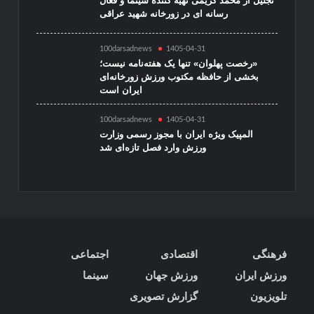
تجلیل از محمد کریمی تهیه کننده سینما و فعال
رسانه ای در زورخانه شهید عراقی
100darsadnews
1405-04-31
«رخصت پهلوان» تنها یک هفته‌نامه نیست؛
بخشی از حافظه مکتوب ورزش زورخانه‌ای
ایران است
100darsadnews
1405-04-31
المپیک ویژه ایران با مجوز رسمی وزارت
ورزش وارد فصل تازه‌ای شد
فرهنگی
اقتصادی
اجتماعی
ورزش ایران
ورزش جهان
سینما
تلویزیون
گزارش تصویری